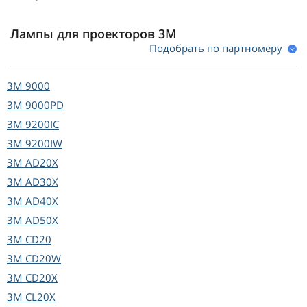
Лампы для проекторов 3M
Подобрать по партномеру
3M
9000
3M
9000PD
3M
9200IC
3M
9200IW
3M
AD20X
3M
AD30X
3M
AD40X
3M
AD50X
3M
CD20
3M
CD20W
3M
CD20X
3M
CL20X