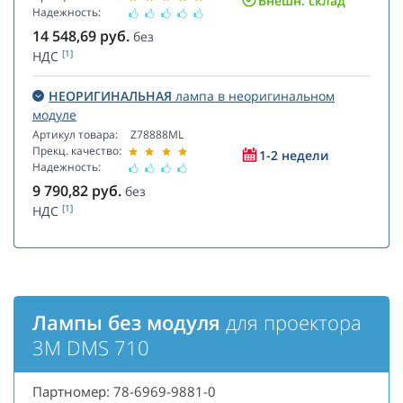
Внешн. склад
Надежность:
14 548,69
руб.
без
[1]
НДС
НЕОРИГИНАЛЬНАЯ
лампа в неоригинальном
модуле
Артикул товара:
Z78888ML
Прекц. качество:
1-2 недели
Надежность:
9 790,82
руб.
без
[1]
НДС
Лампы без модуля
для проектора
3M DMS 710
Партномер: 78-6969-9881-0