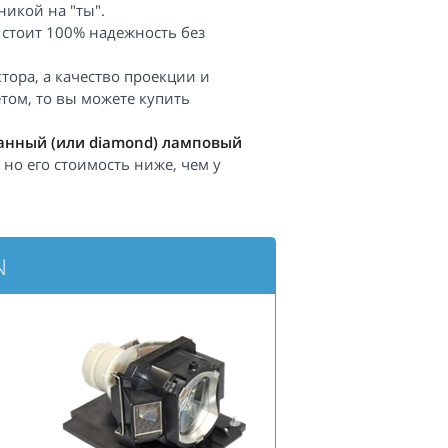
икой на "ты".
 стоит 100% надежность без
ора, а качество проекции и
том, то вы можете купить
нный (или diamond) ламповый
но его стоимость ниже, чем у
N