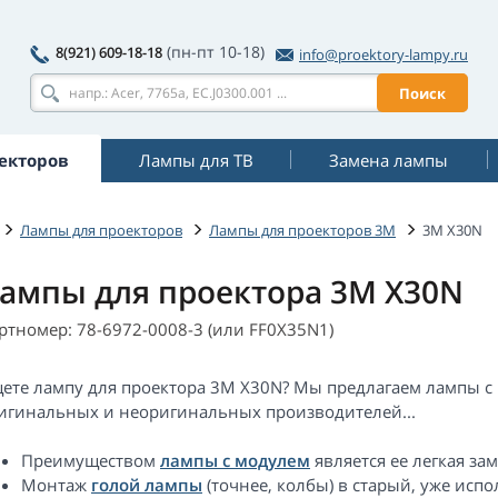
(пн-пт 10-18)
8(921) 609-18-18
info@proektory-lampy.ru
Поиск
екторов
Лампы для ТВ
Замена лампы
Лампы для проекторов
Лампы для проекторов 3M
3M X30N
ампы для проектора 3M X30N
ртномер: 78-6972-0008-3 (или FF0X35N1)
ете лампу для проектора 3M X30N? Мы предлагаем лампы с 
игинальных и неоригинальных производителей...
Преимуществом
лампы с модулем
является ее легкая за
Монтаж
голой лампы
(точнее, колбы) в старый, уже ис