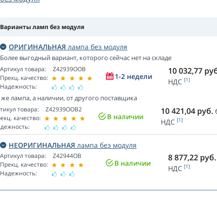
Варианты ламп без модуля
ОРИГИНАЛЬНАЯ
лампа без модуля
Более выгодный вариант, которого сейчас нет на складе
Артикул товара:
Z42939OOB
10 032,77
руб
1-2 недели
Прекц. качество:
[1]
НДС
Надежность:
 же лампа, а наличии, от другого поставщика
тикул товара:
Z42939OOB2
10 421,04
руб.
В наличии
екц. качество:
[1]
НДС
дежность:
НЕОРИГИНАЛЬНАЯ
лампа без модуля
Артикул товара:
Z42944OB
8 877,22
руб.
В наличии
Прекц. качество:
[1]
НДС
Надежность: