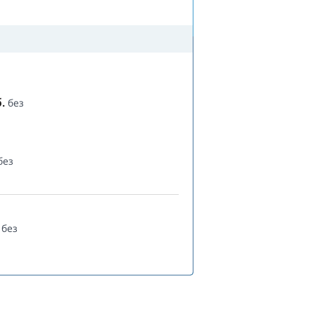
.
без
без
без