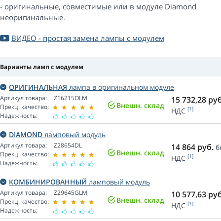
- оригинальные, совместимые или в модуле Diamond
неоригинальные.
ВИДЕО - простая замена лампы с модулем
Варианты ламп с модулем
ОРИГИНАЛЬНАЯ
лампа в оригинальном модуле
Артикул товара:
Z16215OLM
15 732,28
руб
Внешн. склад
Прекц. качество:
[1]
НДС
Надежность:
DIAMOND
ламповый модуль
Артикул товара:
Z28654DL
14 864
руб.
б
Внешн. склад
Прекц. качество:
[1]
НДС
Надежность:
КОМБИНИРОВАННЫЙ
ламповый модуль
Артикул товара:
Z29645GLM
10 577,63
руб
Внешн. склад
Прекц. качество:
[1]
НДС
Надежность: