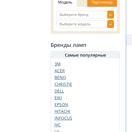
Модель
Партномер
Бренды ламп
Самые популярные
3M
ACER
BENQ
CHRISTIE
DELL
EIKI
EPSON
HITACHI
INFOCUS
JVC
LG