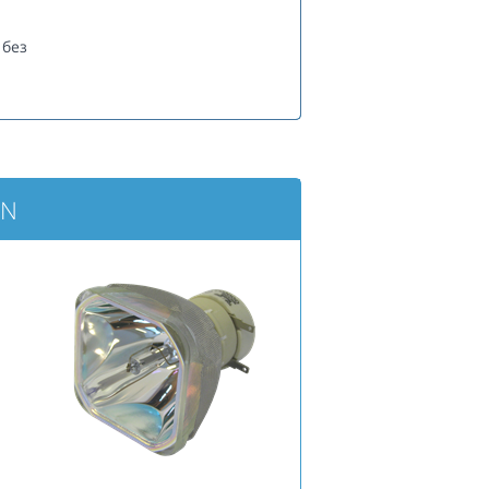
без
0N