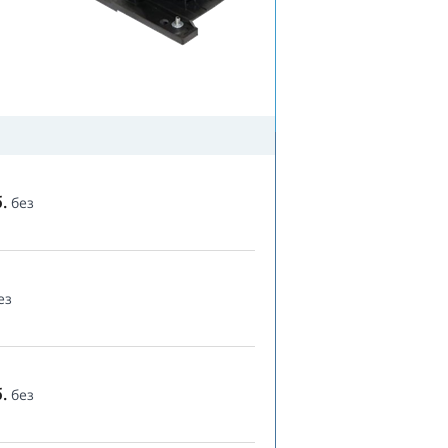
.
без
ез
.
без