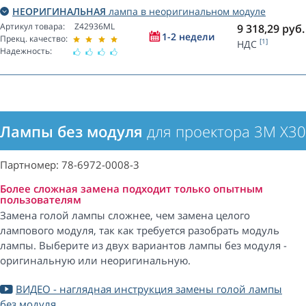
НЕОРИГИНАЛЬНАЯ
лампа в неоригинальном модуле
Артикул товара:
Z42936ML
9 318,29
руб.
1-2 недели
Прекц. качество:
[1]
НДС
Надежность:
Лампы без модуля
для проектора 3M X3
Партномер: 78-6972-0008-3
Более сложная замена подходит только опытным
пользователям
Замена голой лампы сложнее, чем замена целого
лампового модуля, так как требуется разобрать модуль
лампы. Выберите из двух вариантов лампы без модуля -
оригинальную или неоригинальную.
ВИДЕО - наглядная инструкция замены голой лампы
без модуля