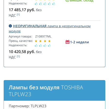
Внешн. склад
Надежность:
17 485,17
руб.
без
[1]
НДС
НЕОРИГИНАЛЬНАЯ
лампа в неоригинальном
модуле
Артикул товара:
Z108977ML
Прекц. качество:
1-2 недели
Надежность:
10 420,58
руб.
без
[1]
НДС
Лампы без модуля
TOSHIBA
TLPLW23
Партномер: TLPLW23