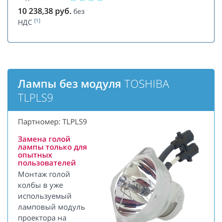
10 238,38
руб.
без
[1]
НДС
Лампы без модуля
TOSHIBA
TLPLS9
Партномер: TLPLS9
Замена голой
лампы только для
опытных
пользователей
Монтаж голой
колбы в уже
используемый
ламповый модуль
проектора на