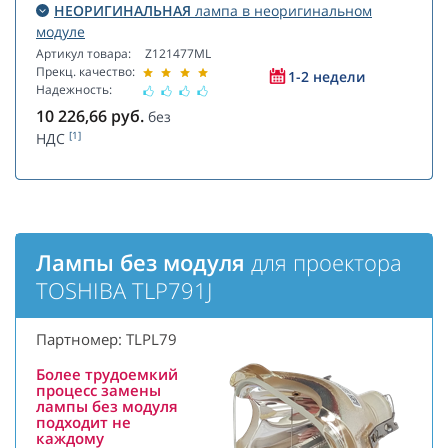
НЕОРИГИНАЛЬНАЯ
лампа в неоригинальном
модуле
Артикул товара:
Z121477ML
Прекц. качество:
1-2 недели
Надежность:
10 226,66
руб.
без
[1]
НДС
Лампы без модуля
для проектора
TOSHIBA TLP791J
Партномер: TLPL79
Более трудоемкий
процесс замены
лампы без модуля
подходит не
каждому