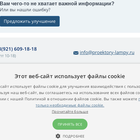
Вам чего-то не хватает важной информации?
Или вы нашли ошибку?
Предложить улучшение
8(921) 609-18-18
info@proektory-lampy.ru
пт 10-18)
Этот веб-сайт использует файлы cookie
 покупке ламп
О компании
убличная оферта
Контакт
-сайт использует файлы cookie для улучшения взаимодействия с польз
ьзуя наш веб-сайт, вы соглашаетесь на использование всех файлов co
остой возврат товара
вии с нашей Политикой в ​​отношении файлов cookie. Вы также можете
арантийные условия
только необходимые файлы cookie.
роекционные лампы для
Прочитайте больше
роекторов
ПРИНЯТЬ ВСЕ
ПОДРОБНЕЕ