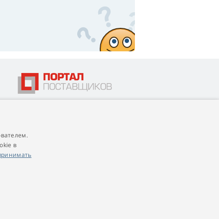
ователем.
4,9
score
okie в
545 reviews
Google
принимать