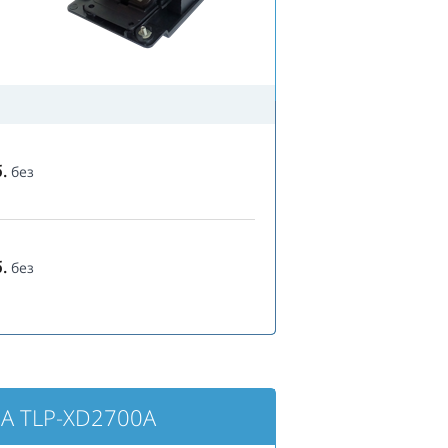
.
без
.
без
BA TLP-XD2700A