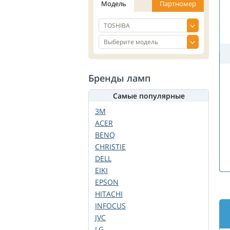
Модель
Партномер
Бренды ламп
Самые популярные
3M
ACER
BENQ
CHRISTIE
DELL
EIKI
EPSON
HITACHI
INFOCUS
JVC
LG