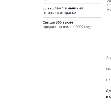
Ар
Пр
33 220 ламп в наличии
На
готовых к отправке
Свыше 366 тысяч
проданных ламп с 2009 года
[1]
Мы
На
Дл
в 