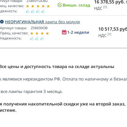
тикул товара:
Z58691OOB2
16 378,55
руб.
Внешн. склад
екц. качество:
[1]
НДС
дежность:
НЕОРИГИНАЛЬНАЯ
лампа без модуля
Артикул товара:
Z58690OB
10 517,53
руб
1-2 недели
Прекц. качество:
[1]
НДС
Надежность:
Все цены и доступность товара на складе актуальны
 являемся нерезидентом РФ. Оплата по наличному и безнал
 все лампы гарантия 3 месяца.
я получения накопительной скидки уже на второй заказ,
системе.