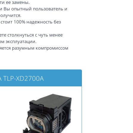
ти ее замены.
сли Вы опытный пользователь и
получится.
 стоит 100% надежность без
те столкнуться с чуть менее
ом эксплуатации.
яется разумным компромиссом
A TLP-XD2700A