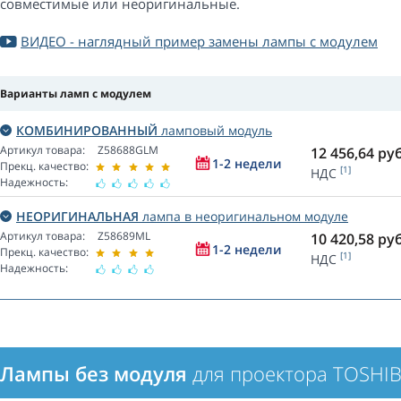
совместимые или неоригинальные.
ВИДЕО - наглядный пример замены лампы с модулем
Варианты ламп с модулем
КОМБИНИРОВАННЫЙ
ламповый модуль
Артикул товара:
Z58688GLM
12 456,64
руб
1-2 недели
Прекц. качество:
[1]
НДС
Надежность:
НЕОРИГИНАЛЬНАЯ
лампа в неоригинальном модуле
Артикул товара:
Z58689ML
10 420,58
руб
1-2 недели
Прекц. качество:
[1]
НДС
Надежность:
Лампы без модуля
для проектора TOSHI