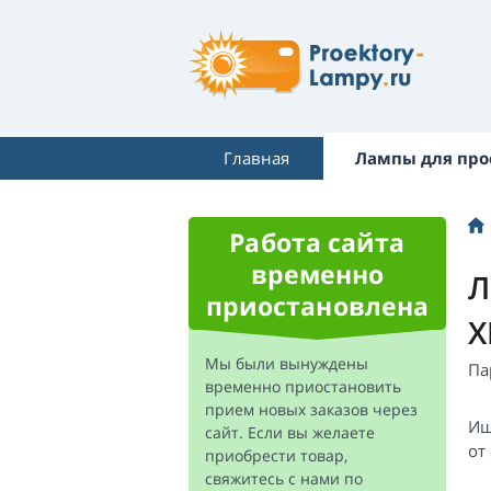
Главная
Лампы для про
Работа сайта
временно
Л
приостановлена
X
Мы были вынуждены
Па
временно приостановить
прием новых заказов через
Ищ
сайт. Если вы желаете
от
приобрести товар,
свяжитесь с нами по