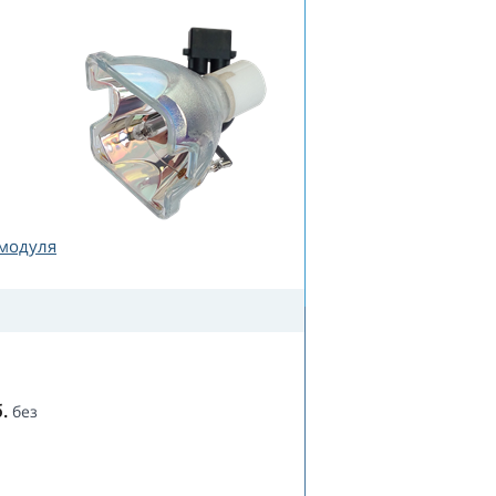
 модуля
.
без