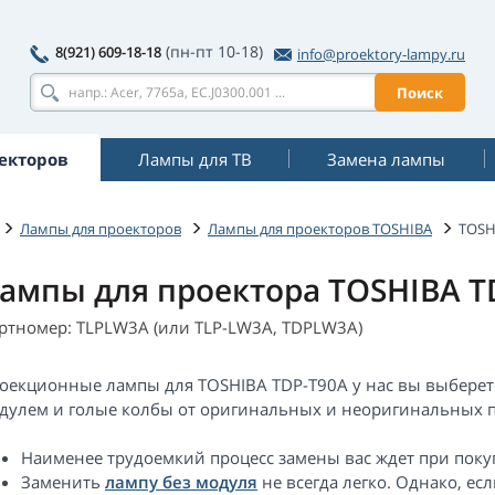
(пн-пт 10-18)
8(921) 609-18-18
info@proektory-lampy.ru
Поиск
екторов
Лампы для ТВ
Замена лампы
Лампы для проекторов
Лампы для проекторов TOSHIBA
TOSH
ампы для проектора TOSHIBA T
ртномер: TLPLW3A (или TLP-LW3A, TDPLW3A)
оекционные лампы для TOSHIBA TDP-T90A у нас вы выберет
дулем и голые колбы от оригинальных и неоригинальных п
Наименее трудоемкий процесс замены вас ждет при пок
Заменить
лампу без модуля
не всегда легко. Однако, е