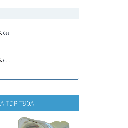
.
без
.
без
A TDP-T90A