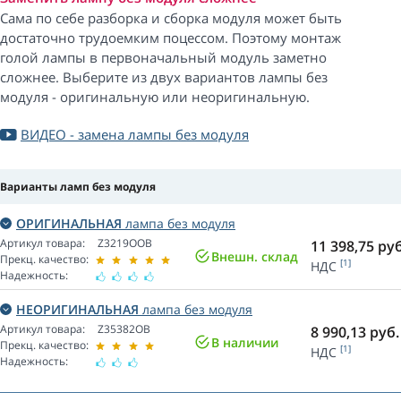
Сама по себе разборка и сборка модуля может быть
достаточно трудоемким поцессом. Поэтому монтаж
голой лампы в первоначальный модуль заметно
сложнее. Выберите из двух вариантов лампы без
модуля - оригинальную или неоригинальную.
ВИДЕО - замена лампы без модуля
Варианты ламп без модуля
ОРИГИНАЛЬНАЯ
лампа без модуля
Артикул товара:
Z3219OOB
11 398,75
руб
Внешн. склад
Прекц. качество:
[1]
НДС
Надежность:
НЕОРИГИНАЛЬНАЯ
лампа без модуля
Артикул товара:
Z35382OB
8 990,13
руб.
В наличии
Прекц. качество:
[1]
НДС
Надежность: