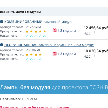
Варианты ламп с модулем
КОМБИНИРОВАННЫЙ
ламповый модуль
Артикул товара:
Z1727GLM
12 456,64
руб
1-2 недели
Прекц. качество:
[1]
НДС
Надежность:
НЕОРИГИНАЛЬНАЯ
лампа в неоригинальном модуле
Артикул товара:
Z35387ML
10 030,34
руб
1-2 недели
Прекц. качество:
[1]
НДС
Надежность:
Лампы без модуля
для проектора TOSHIB
Партномер: TLPLW3A
Заменить лампу без модуля сложнее