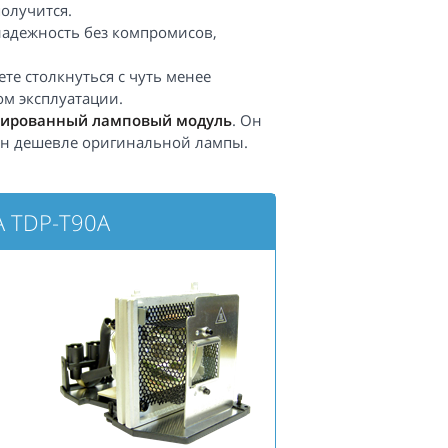
получится.
надежность без компромисов,
те столкнуться с чуть менее
ом эксплуатации.
ированный ламповый модуль
. Он
 он дешевле оригинальной лампы.
A TDP-T90A