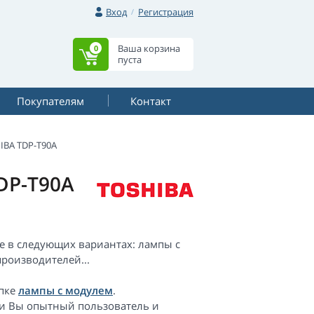
Вход
Регистрация
Ваша корзина
0
пуста
Покупателям
Контакт
IBA TDP-T90A
DP-T90A
е в следующих вариантах: лампы с
роизводителей...
упке
лампы с модулем
.
сли Вы опытный пользователь и