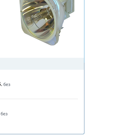
.
без
без