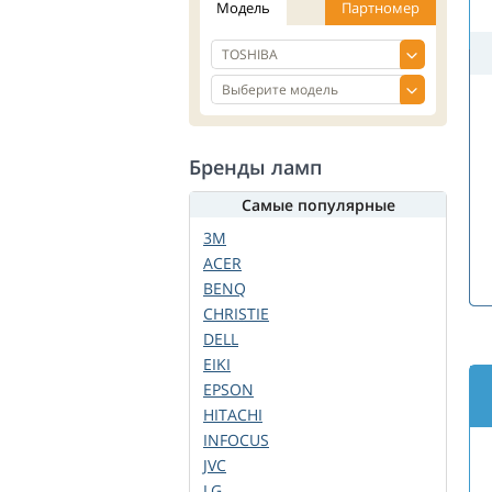
Модель
Партномер
Бренды ламп
Самые популярные
3M
ACER
BENQ
CHRISTIE
DELL
EIKI
EPSON
HITACHI
INFOCUS
JVC
LG