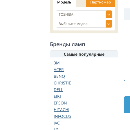
Модель
Партномер
Бренды ламп
Самые популярные
3M
ACER
BENQ
CHRISTIE
DELL
EIKI
EPSON
HITACHI
INFOCUS
JVC
LG