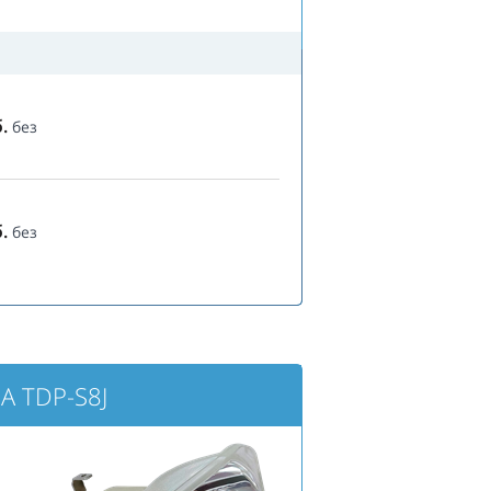
.
без
.
без
A TDP-S8J