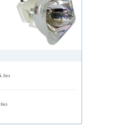
.
без
без