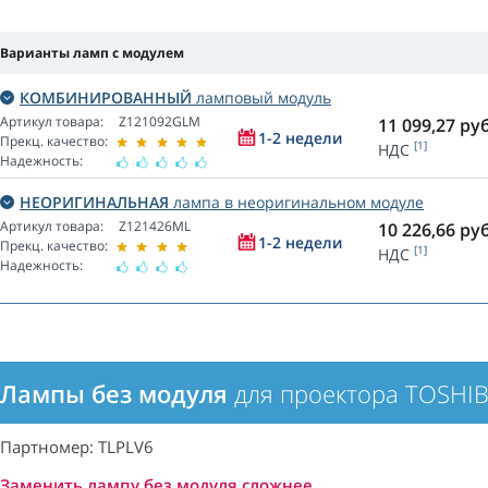
Варианты ламп с модулем
КОМБИНИРОВАННЫЙ
ламповый модуль
Артикул товара:
Z121092GLM
11 099,27
руб
1-2 недели
Прекц. качество:
[1]
НДС
Надежность:
НЕОРИГИНАЛЬНАЯ
лампа в неоригинальном модуле
Артикул товара:
Z121426ML
10 226,66
руб
1-2 недели
Прекц. качество:
[1]
НДС
Надежность:
Лампы без модуля
для проектора TOSHIB
Партномер: TLPLV6
Заменить лампу без модуля сложнее