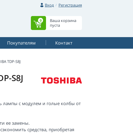
Вход
Регистрация
Ваша корзина
0
пуста
Покупателям
Контакт
IBA TDP-S8J
P-S8J
ть лампы с модулем и голые колбы от
ти ее замены.
 сэкономить средства, приобретая