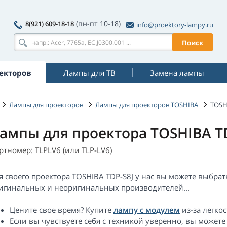
(пн-пт 10-18)
8(921) 609-18-18
info@proektory-lampy.ru
Поиск
екторов
Лампы для ТВ
Замена лампы
Лампы для проекторов
Лампы для проекторов TOSHIBA
TOSH
ампы для проектора TOSHIBA TD
ртномер: TLPLV6 (или TLP-LV6)
я своего проектора TOSHIBA TDP-S8J у нас вы можете выбра
игинальных и неоригинальных производителей...
Цените свое время? Купите
лампу с модулем
из-за легкос
Если вы чувствуете себя с техникой уверенно, вы можете