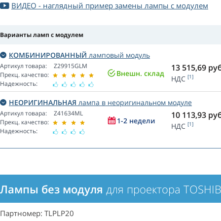
ВИДЕО - наглядный пример замены лампы с модулем
Варианты ламп с модулем
КОМБИНИРОВАННЫЙ
ламповый модуль
Артикул товара:
Z29915GLM
13 515,69
руб
Внешн. склад
Прекц. качество:
[1]
НДС
Надежность:
НЕОРИГИНАЛЬНАЯ
лампа в неоригинальном модуле
Артикул товара:
Z41634ML
10 113,93
руб
1-2 недели
Прекц. качество:
[1]
НДС
Надежность:
Лампы без модуля
для проектора TOSHIB
Партномер: TLPLP20