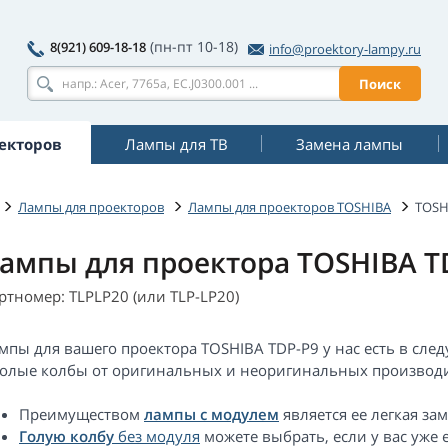
(пн-пт 10-18)
8(921) 609-18-18
info@proektory-lampy.ru
Поиск
екторов
Лампы для ТВ
Замена лампы
Лампы для проекторов
Лампы для проекторов TOSHIBA
TOSH
ампы для проектора TOSHIBA T
ртномер: TLPLP20 (или TLP-LP20)
мпы для вашего проектора TOSHIBA TDP-P9 у нас есть в сл
голые колбы от оригинальных и неоригинальных производи
Преимуществом
лампы с модулем
является ее легкая за
Голую колбу
без модуля
можете выбрать, если у вас уже