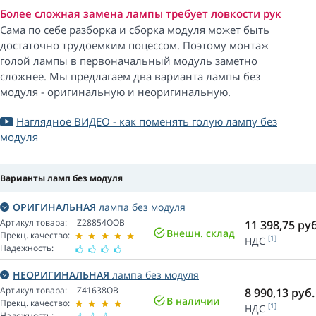
Более сложная замена лампы требует ловкости рук
Сама по себе разборка и сборка модуля может быть
достаточно трудоемким поцессом. Поэтому монтаж
голой лампы в первоначальный модуль заметно
сложнее. Мы предлагаем два варианта лампы без
модуля - оригинальную и неоригинальную.
Наглядное ВИДЕО - как поменять голую лампу без
модуля
Варианты ламп без модуля
ОРИГИНАЛЬНАЯ
лампа без модуля
Артикул товара:
Z28854OOB
11 398,75
руб
Внешн. склад
Прекц. качество:
[1]
НДС
Надежность:
НЕОРИГИНАЛЬНАЯ
лампа без модуля
Артикул товара:
Z41638OB
8 990,13
руб.
В наличии
Прекц. качество:
[1]
НДС
Надежность: