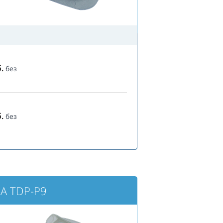
.
без
.
без
A TDP-P9