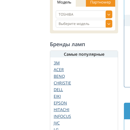
Модель
Партномер
Бренды ламп
Самые популярные
3M
ACER
BENQ
CHRISTIE
DELL
EIKI
EPSON
HITACHI
INFOCUS
JVC
LG