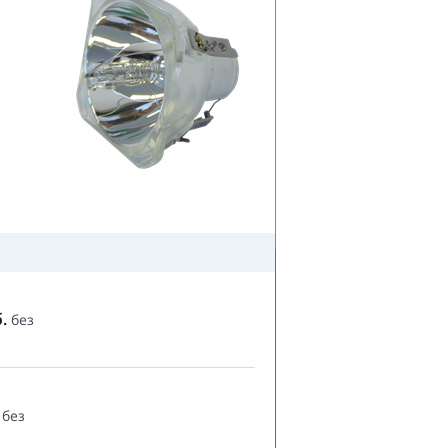
.
без
без