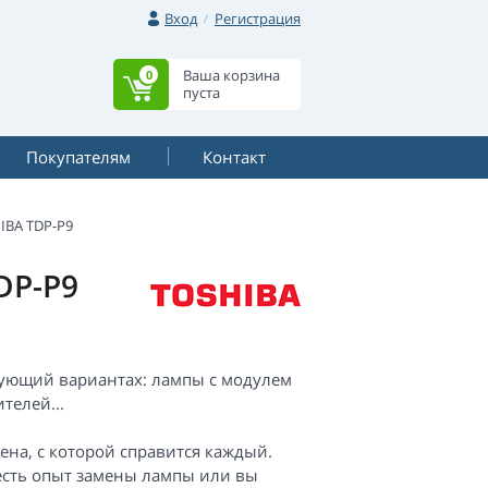
Вход
Регистрация
Ваша корзина
0
пуста
Покупателям
Контакт
IBA TDP-P9
DP-P9
едующий вариантах: лампы с модулем
телей...
мена, с которой справится каждый.
 есть опыт замены лампы или вы