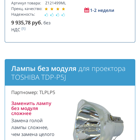
Артикул товара:
Z121499ML
Прекц. качество:
1-2 недели
Надежность:
9 935,78
руб.
без
[1]
НДС
Лампы без модуля
для проектора
TOSHIBA TDP-P5J
Партномер: TLPLP5
Заменить лампу
без модуля
сложнее
Замена голой
лампы сложнее,
чем замена целого