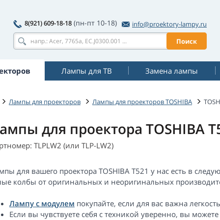
(пн-пт 10-18)
8(921) 609-18-18
info@proektory-lampy.ru
Поиск
екторов
Лампы для ТВ
Замена лампы
Лампы для проекторов
Лампы для проекторов TOSHIBA
TOSH
ампы для проектора TOSHIBA T
ртномер: TLPLW2 (или TLP-LW2)
мпы для вашего проектора TOSHIBA T521 у нас есть в следу
лые колбы от оригинальных и неоригинальных производите
Лампу с модулем
покупайте, если для вас важна легкост
Если вы чувствуете себя с техникой уверенно, вы можете