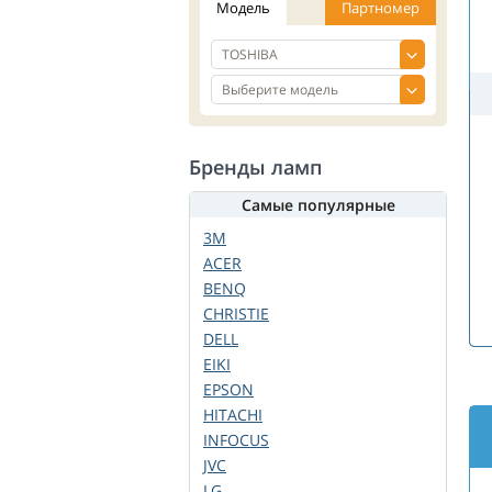
Модель
Партномер
Бренды ламп
Самые популярные
3M
ACER
BENQ
CHRISTIE
DELL
EIKI
EPSON
HITACHI
INFOCUS
JVC
LG