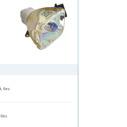
.
без
без