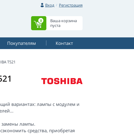
Вход
Регистрация
Ваша корзина
0
пуста
Покупателям
Контакт
IBA T521
521
ющий вариантах: лампы с модулем и
лей...
ь замены лампы.
 сэкономить средства, приобретая