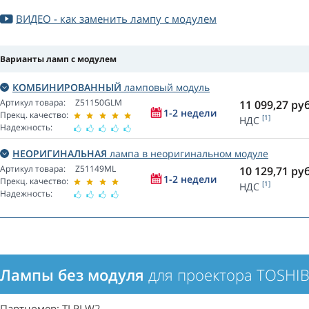
ВИДЕО - как заменить лампу с модулем
Варианты ламп с модулем
КОМБИНИРОВАННЫЙ
ламповый модуль
Артикул товара:
Z51150GLM
11 099,27
руб
1-2 недели
Прекц. качество:
[1]
НДС
Надежность:
НЕОРИГИНАЛЬНАЯ
лампа в неоригинальном модуле
Артикул товара:
Z51149ML
10 129,71
руб
1-2 недели
Прекц. качество:
[1]
НДС
Надежность:
Лампы без модуля
для проектора TOSHIB
Партномер: TLPLW2