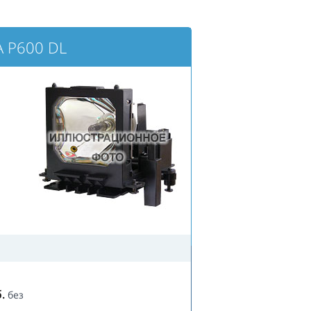
A P600 DL
.
без