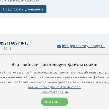
Или вы нашли ошибку?
Предложить улучшение
8(921) 609-18-18
info@proektory-lampy.ru
пт 10-18)
Этот веб-сайт использует файлы cookie
 покупке ламп
О компании
убличная оферта
Контакт
-сайт использует файлы cookie для улучшения взаимодействия с польз
ьзуя наш веб-сайт, вы соглашаетесь на использование всех файлов co
остой возврат товара
вии с нашей Политикой в ​​отношении файлов cookie. Вы также можете
арантийные условия
только необходимые файлы cookie.
роекционные лампы для
Прочитайте больше
роекторов
ПРИНЯТЬ ВСЕ