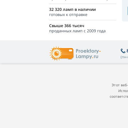
32 320 ламп в наличии
готовых к отправке
Свыше 366 тысяч
проданных ламп с 2009 года
(пн-
Полезная информация
О
Покупателям
П
Этот веб
Испол
Гарантия на лампы
Пр
соответст
Программа лояльности
Г
Замена лампы в проекторе
П
Какую лампу выбрать
п