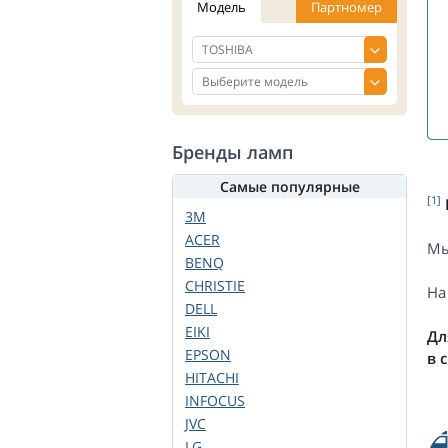
Модель
Партномер
Бренды ламп
Самые популярные
[1]
3M
ACER
Мы
BENQ
CHRISTIE
На
DELL
EIKI
Дл
EPSON
в 
HITACHI
INFOCUS
JVC
LG