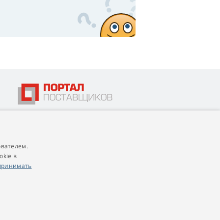
ователем.
4,9
score
okie в
545 reviews
Google
принимать