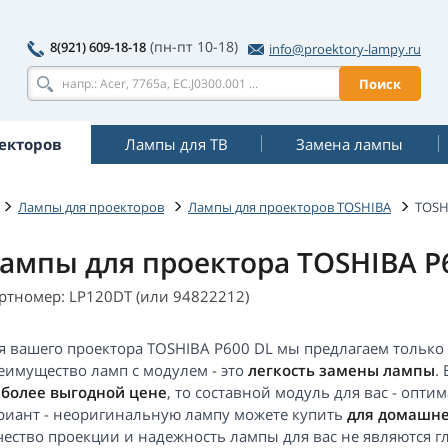
(пн-пт 10-18)
8(921) 609-18-18
info@proektory-lampy.ru
Поиск
екторов
Лампы для ТВ
Замена лампы
Лампы для проекторов
Лампы для проекторов TOSHIBA
TOSH
ампы для проектора TOSHIBA P
ртномер: LP120DT (или 94822212)
я вашего проектора TOSHIBA P600 DL мы предлагаем только 
еимущество ламп с модулем - это
легкость замены лампы
.
о
более выгодной цене
, то составной модуль для вас - опт
риант - неоригинальную лампу можете купить
для домашне
чество проекции и надежность лампы для вас не являются 