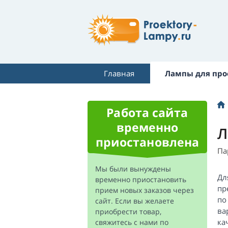
Главная
Лампы для про
Работа сайта
временно
Л
приостановлена
Па
Мы были вынуждены
Дл
временно приостановить
пр
прием новых заказов через
п
сайт. Если вы желаете
ва
приобрести товар,
ка
свяжитесь с нами по