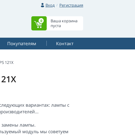
Вход
Регистрация
Ваша корзина
0
пуста
Покупателям
Контакт
PS 121X
121X
следующих вариантах: лампы с
роизводителей...
ь замены лампы.
пользуемый модуль мы советуем