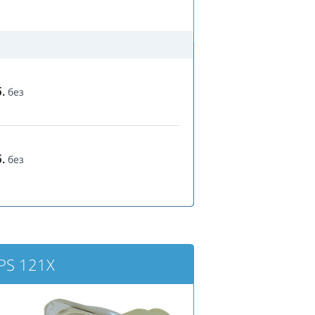
.
без
.
без
PS 121X