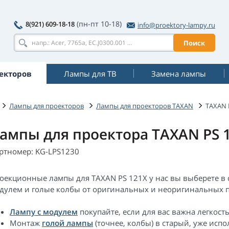
(пн-пт 10-18)
8(921) 609-18-18
info@proektory-lampy.ru
Поиск
екторов
Лампы для ТВ
Замена лампы
Лампы для проекторов
Лампы для проекторов TAXAN
TAXAN 
ампы для проектора TAXAN PS 
ртномер: KG-LPS1230
оекционные лампы для TAXAN PS 121X у нас вы выберете в 
дулем и голые колбы от оригинальных и неоригинальных п
Лампу с модулем
покупайте, если для вас важна легкост
Монтаж
голой лампы
(точнее, колбы) в старый, уже ис