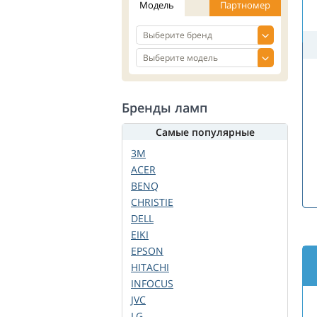
Модель
Партномер
Бренды ламп
Самые популярные
3M
ACER
BENQ
CHRISTIE
DELL
EIKI
EPSON
HITACHI
INFOCUS
JVC
LG