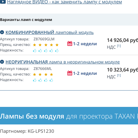
Наглядное ВИДЕО - как заменить лампу с модулем
Варианты ламп с модулем
КОМБИНИРОВАННЫЙ
ламповый модуль
Артикул товара:
Z87669GLM
14 926,04
руб
1-2 недели
Прекц. качество:
[1]
НДС
Надежность:
НЕОРИГИНАЛЬНАЯ
лампа в неоригинальном модуле
Артикул товара:
Z87666ML
10 323,64
руб
1-2 недели
Прекц. качество:
[1]
НДС
Надежность:
Лампы без модуля
для проектора TAXAN 
Партномер: KG-LPS1230