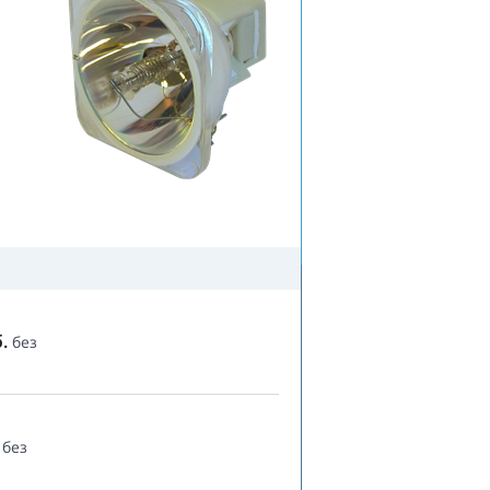
.
без
без