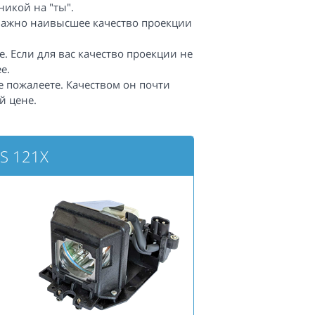
икой на "ты".
важно наивысшее качество проекции
. Если для вас качество проекции не
е.
е пожалеете. Качеством он почти
й цене.
S 121X