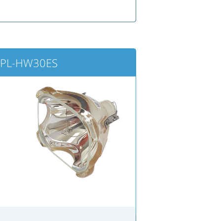
VPL-HW30ES