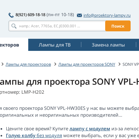
(пн-пт 10-18)
8(921) 609-18-18
info@proektory-lampy.ru
Поиск
екторов
Лампы для ТВ
Замена лампы
Лампы для проекторов
Лампы для проекторов SONY
SONY V
ампы для проектора SONY VPL
ртномер: LMP-H202
я своего проектора SONY VPL-HW30ES у нас вы можете выбр
 оригинальных и неоригинальных производителей...
Цените свое время? Купите
лампу с модулем
из-за легкос
Голую колбу
без модуля
можете выбрать, если у вас уже