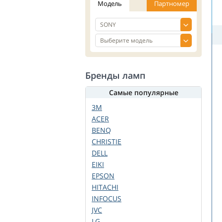
Модель
Партномер
Бренды ламп
Самые популярные
3M
ACER
BENQ
CHRISTIE
DELL
EIKI
EPSON
HITACHI
INFOCUS
JVC
LG