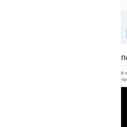
П
В 
пр