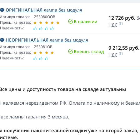
ОРИГИНАЛЬНАЯ
лампа без модуля
Артикул товара:
Z53080OOB
12 726
руб.
б
В наличии
Прекц. качество:
[1]
НДС
Надежность:
НЕОРИГИНАЛЬНАЯ
лампа без модуля
Артикул товара:
Z53081OB
9 212,55
руб.
Внешн. склад
Прекц. качество:
[1]
НДС
Надежность:
Все цены и доступность товара на складе актуальны
 являемся нерезидентом РФ. Оплата по наличному и безнал
 все лампы гарантия 3 месяца.
я получения накопительной скидки уже на второй заказ,
системе.