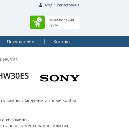
Вход
Регистрация
Ваша корзина
0
пуста
Покупателям
Контакт
PL-HW30ES
-HW30ES
ать лампы с модулем и голые колбы
ти ее замены.
 есть опыт замены лампы или вы