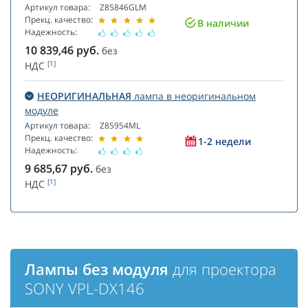
Артикул товара:
Z85846GLM
Прекц. качество:
В наличии
Надежность:
10 839,46
руб.
без
[1]
НДС
НЕОРИГИНАЛЬНАЯ
лампа в неоригинальном
модуле
Артикул товара:
Z85954ML
Прекц. качество:
1-2 недели
Надежность:
9 685,67
руб.
без
[1]
НДС
Лампы без модуля
для проектора
SONY VPL-DX146