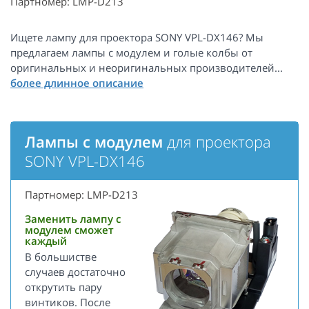
Партномер: LMP-D213
Ищете лампу для проектора SONY VPL-DX146? Мы
предлагаем лампы с модулем и голые колбы от
оригинальных и неоригинальных производителей...
Лампы с модулем
для проектора
SONY VPL-DX146
Партномер: LMP-D213
Заменить лампу с
модулем сможет
каждый
В большистве
случаев достаточно
открутить пару
винтиков. После