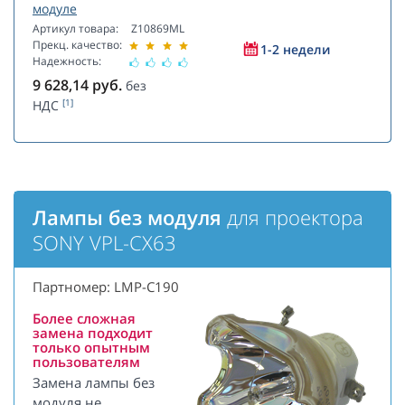
модуле
Артикул товара:
Z10869ML
Прекц. качество:
1-2 недели
Надежность:
9 628,14
руб.
без
[1]
НДС
Лампы без модуля
для проектора
SONY VPL-CX63
Партномер: LMP-C190
Более сложная
замена подходит
только опытным
пользователям
Замена лампы без
модуля не