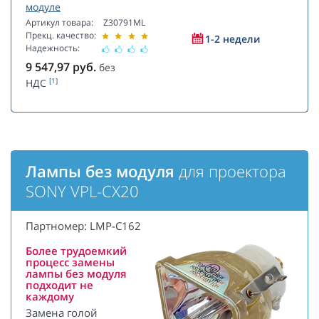
модуле
Артикул товара:
Z30791ML
Прекц. качество:
1-2 недели
Надежность:
9 547,97
руб.
без
[1]
НДС
Лампы без модуля
для проектора
SONY VPL-CX20
Партномер: LMP-C162
Более трудоемкий
процесс замены
лампы без модуля
подходит не
каждому
Замена голой