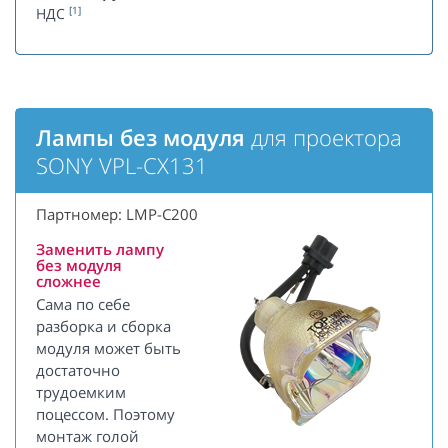
[1]
НДС
Лампы без модуля
для проектора
SONY VPL-CX131
Партномер: LMP-C200
Заменить лампу
без модуля
сложнее
Сама по себе
разборка и сборка
модуля может быть
достаточно
трудоемким
поцессом. Поэтому
монтаж голой