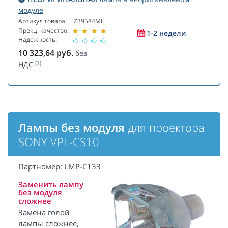
модуле
Артикул товара:
Z39584ML
Прекц. качество:
1-2 недели
Надежность:
10 323,64
руб.
без
[1]
НДС
Лампы без модуля
для проектора
SONY VPL-CS10
Партномер: LMP-C133
Заменить лампу
без модуля
сложнее
Замена голой
лампы сложнее,