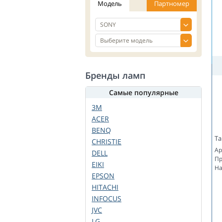
Модель
Партномер
Бренды ламп
Самые популярные
3M
ACER
BENQ
Та
CHRISTIE
Ар
DELL
Пр
EIKI
На
EPSON
HITACHI
INFOCUS
JVC
LG