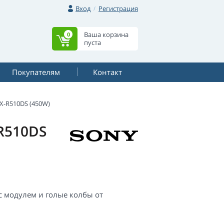
Вход
Регистрация
Ваша корзина
0
пуста
Покупателям
Контакт
X-R510DS (450W)
R510DS
с модулем и голые колбы от