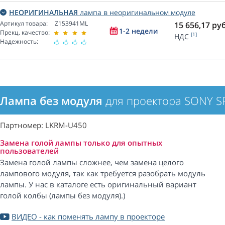
НЕОРИГИНАЛЬНАЯ
лампа в неоригинальном модуле
Артикул товара:
Z153941ML
15 656,17
руб
1-2 недели
Прекц. качество:
[1]
НДС
Надежность:
Лампа без модуля
для проектора SONY S
Партномер: LKRM-U450
Замена голой лампы только для опытных
пользователей
Замена голой лампы сложнее, чем замена целого
лампового модуля, так как требуется разобрать модуль
лампы. У нас в каталоге есть оригинальный вариант
голой колбы (лампы без модуля).)
ВИДЕО - как поменять лампу в проекторе