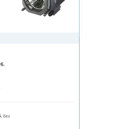
б.
.
.
без