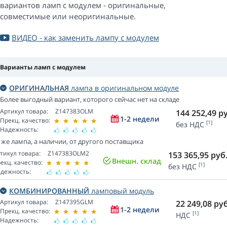
вариантов ламп с модулем - оригинальные,
совместимые или неоригинальные.
ВИДЕО - как заменить лампу с модулем
Варианты ламп с модулем
ОРИГИНАЛЬНАЯ
лампа в оригинальном модуле
Более выгодный вариант, которого сейчас нет на складе
Артикул товара:
Z147383OLM
144 252,49
ру
1-2 недели
Прекц. качество:
[1]
без НДС
Надежность:
 же лампа, а наличии, от другого поставщика
тикул товара:
Z147383OLM2
153 365,95
руб
Внешн. склад
екц. качество:
[1]
без НДС
дежность:
КОМБИНИРОВАННЫЙ
ламповый модуль
Артикул товара:
Z147395GLM
22 249,08
руб
1-2 недели
Прекц. качество:
[1]
НДС
Надежность: