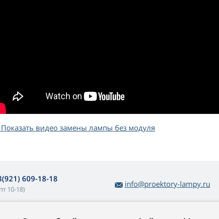
Показать видео замены лампы без модуля
8(921) 609-18-18
info@proektory-lampy.ru
пт 10-18)