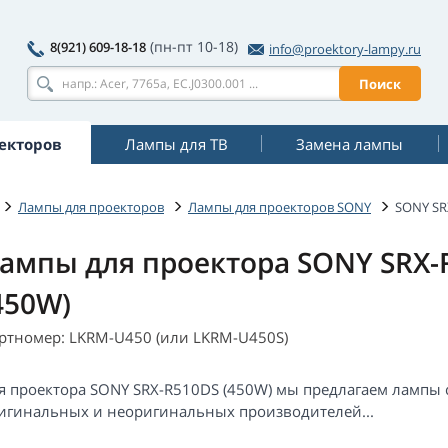
(пн-пт 10-18)
8(921) 609-18-18
info@proektory-lampy.ru
Поиск
екторов
Лампы для ТВ
Замена лампы
Лампы для проекторов
Лампы для проекторов SONY
SONY SR
ампы для проектора SONY SRX-
450W)
ртномер: LKRM-U450 (или LKRM-U450S)
я проектора SONY SRX-R510DS (450W) мы предлагаем лампы 
игинальных и неоригинальных производителей...