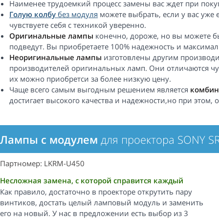
Наименее трудоемкий процесс замены вас ждет при пок
Голую колбу
без модуля
можете выбрать, если у вас уже
чувствуете себя с техникой уверенно.
Оригинальные лампы
конечно, дороже, но вы можете бы
подведут. Вы приобретаете 100% надежность и максимал
Неоригинальные лампы
изготовлены другим производи
производителей оригинальных ламп. Они отличаются чу
их можно приобретси за более низкую цену.
Чаще всего самым выгодным решением является
комбин
достигает высокого качества и надежности,но при этом,
Лампы с модулем
для проектора SONY S
Партномер: LKRM-U450
Несложная замена, с которой справится каждый
Как правило, достаточно в проекторе открутить пару
винтиков, достать целый ламповый модуль и заменить
его на новый. У нас в предложении есть выбор из 3