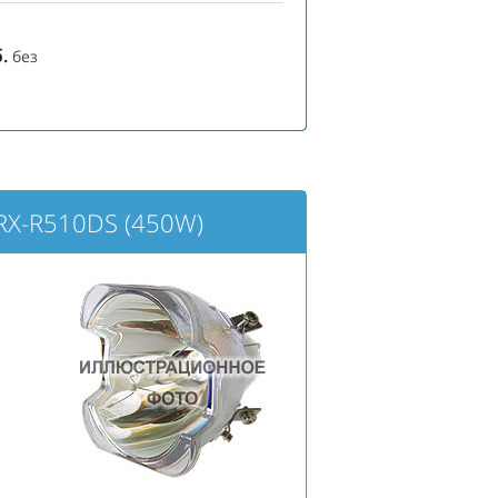
.
без
RX-R510DS (450W)