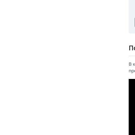
П
В 
пр