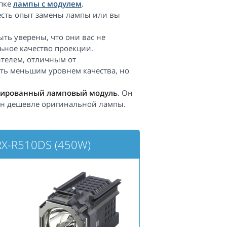
упке
лампы с модулем
.
 есть опыт замены лампы или вы
ть уверены, что они вас не
ьное качество проекции.
телем, отличным от
ть меньшим уровнем качества, но
ированный ламповый модуль
. Он
 он дешевле оригинальной лампы.
RX-R510DS (450W)