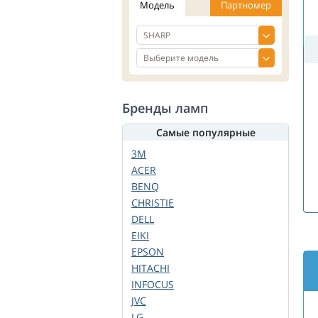
Модель
Партномер
Бренды ламп
Самые популярные
3M
ACER
BENQ
CHRISTIE
DELL
EIKI
EPSON
HITACHI
INFOCUS
JVC
LG