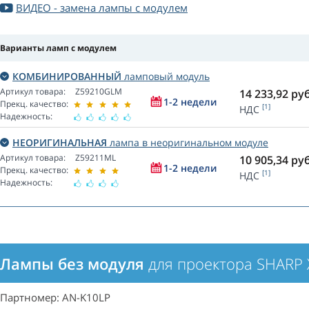
ВИДЕО - замена лампы с модулем
Варианты ламп с модулем
КОМБИНИРОВАННЫЙ
ламповый модуль
Артикул товара:
Z59210GLM
14 233,92
руб
1-2 недели
Прекц. качество:
[1]
НДС
Надежность:
НЕОРИГИНАЛЬНАЯ
лампа в неоригинальном модуле
Артикул товара:
Z59211ML
10 905,34
руб
1-2 недели
Прекц. качество:
[1]
НДС
Надежность:
Лампы без модуля
для проектора SHARP
Партномер: AN-K10LP