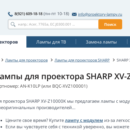
(пн-пт 10-18)
8(921) 609-18-18
info@proektory-lampy.ru
Поиск
екторов
Лампы для ТВ
Замена лампы
Лампы для проекторов
Лампы для проекторов SHARP
SHARP 
ампы для проектора SHARP XV-
ртномер: AN-K10LP (или BQC-XVZ100001)
я проектора SHARP XV-Z10000K мы предлагаем лампы с мод
неоригинальных производителей...
Цените свое время? Купите
лампу с модулем
из-за легкос
Если вы чувствуете себя с техникой уверенно, вы можете