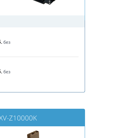
.
без
.
без
 XV-Z10000K