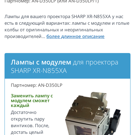
Партномер: AN-D350LP (или AN-D350LP/1)
Лампы для вашего проектора SHARP XR-N855XA у нас
есть в следующий вариантах: лампы с модулем и голые
колбы от оригинальных и неоригинальных
производителей...
Лампы с модулем
для проектора
SHARP XR-N855XA
Партномер: AN-D350LP
Заменить лампу с
модулем сможет
каждый
Достаточно
открутить пару
винтиков. После,
достать целый