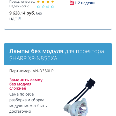
Прекц. качество:
1-2 недели
Надежность:
9 628,14
руб.
без
[1]
НДС
Лампы без модуля
для проектора
SHARP XR-N855XA
Партномер: AN-D350LP
Заменить лампу
без модуля
сложнее
Сама по себе
разборка и сборка
модуля может быть
достаточно