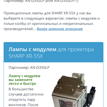
Партномер: AN-D350LP (или AN-D350LP/1)
Проекционные лампы для SHARP XR-55X у нас вы
выберете в следующих вариантах: лампы с модулем и
голые колбы от оригинальных и неоригинальных
производителей...
Лампы с модулем
для проектора
SHARP XR-55X
Партномер: AN-D350LP
Лампу с модулем
вы замените
легко и быстро
В большистве
случаев достаточно
открутить пару
винтиков. После