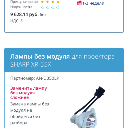
Прекц. качество:
1-2 недели
Надежность:
9 628,14
руб.
без
[1]
НДС
Лампы без модуля
для проектора
SHARP XR-55X
Партномер: AN-D350LP
Заменить лампу
без модуля
сложнее
Замена лампы без
модуля не
обойдется без
разбора