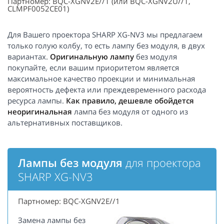
Партномер: BQC-XGNV2E//1 (или BQC-XGNV2U//1,
CLMPF0052CE01)
Для Вашего проектора SHARP XG-NV3 мы предлагаем
только голую колбу, то есть лампу без модуля, в двух
вариантах.
Оригинальную лампу
без модуля
покупайте, если вашим приоритетом является
максимальное качество проекции и минимальная
вероятность дефекта или преждевременного расхода
ресурса лампы.
Как правило, дешевле обойдется
неоригинальная
лампа без модуля от одного из
альтернативных поставщиков.
Лампы без модуля
для проектора
SHARP XG-NV3
Партномер: BQC-XGNV2E//1
Замена лампы без