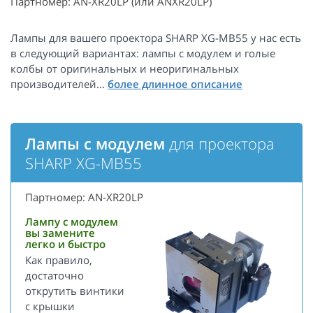
Партномер: AN-XR20LP (или ANXR20LP)
Лампы для вашего проектора SHARP XG-MB55 у нас есть
в следующий вариантах: лампы с модулем и голые
колбы от оригинальных и неоригинальных
производителей...
Лампы с модулем
для проектора
SHARP XG-MB55
Партномер: AN-XR20LP
Лампу с модулем
вы замените
легко и быстро
Как правило,
достаточно
открутить винтики
с крышки