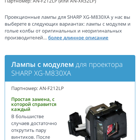
Партномер: AN-F212LP (или AN-XR32LP)
Проекционные лампы для SHARP XG-M830XA у нас вы
выберете в следующих вариантах: лампы с модулем и
голые колбы от оригинальных и неоригинальных
производителей...
Лампы с модулем
для проектора
SHARP XG-M830XA
Партномер: AN-F212LP
Простая замена, с
которой справится
каждый
В большистве
случаев достаточно
открутить пару
винтиков. После