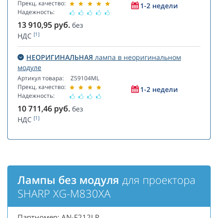
Прекц. качество:
1-2 недели
Надежность:
13 910,95
руб.
без
[1]
НДС
НЕОРИГИНАЛЬНАЯ
лампа в неоригинальном
модуле
Артикул товара:
Z59104ML
Прекц. качество:
1-2 недели
Надежность:
10 711,46
руб.
без
[1]
НДС
Лампы без модуля
для проектора
SHARP XG-M830XA
Партномер: AN-F212LP