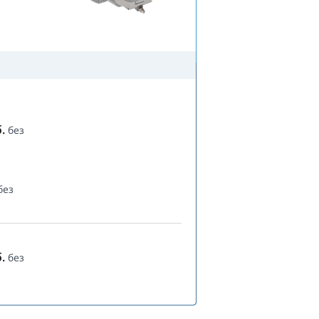
.
без
без
.
без