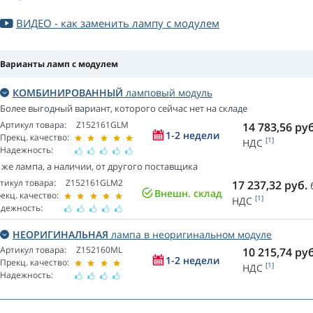
ВИДЕО - как заменить лампу с модулем
Варианты ламп с модулем
КОМБИНИРОВАННЫЙ
ламповый модуль
Более выгодный вариант, которого сейчас нет на складе
Артикул товара:
Z152161GLM
14 783,56
руб
1-2 недели
Прекц. качество:
[1]
НДС
Надежность:
 же лампа, а наличии, от другого поставщика
тикул товара:
Z152161GLM2
17 237,32
руб.
Внешн. склад
екц. качество:
[1]
НДС
дежность:
НЕОРИГИНАЛЬНАЯ
лампа в неоригинальном модуле
Артикул товара:
Z152160ML
10 215,74
руб
1-2 недели
Прекц. качество:
[1]
НДС
Надежность: