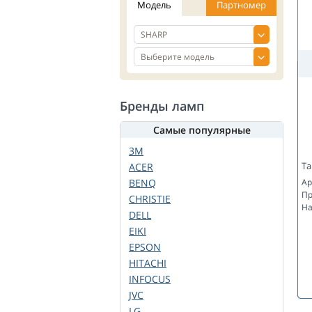
Модель
Партномер
Бренды ламп
Самые популярные
3M
Та
ACER
BENQ
Ар
Пр
CHRISTIE
На
DELL
EIKI
EPSON
HITACHI
INFOCUS
JVC
LG