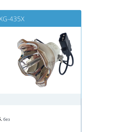
XG-435X
.
без