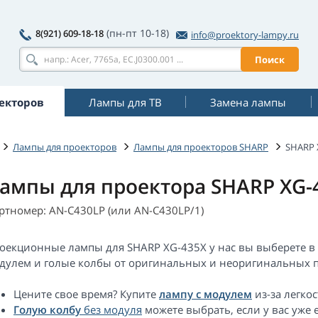
(пн-пт 10-18)
8(921) 609-18-18
info@proektory-lampy.ru
Поиск
екторов
Лампы для ТВ
Замена лампы
Лампы для проекторов
Лампы для проекторов SHARP
SHARP 
ампы для проектора SHARP XG-
ртномер: AN-C430LP (или AN-C430LP/1)
оекционные лампы для SHARP XG-435X у нас вы выберете в
дулем и голые колбы от оригинальных и неоригинальных п
Цените свое время? Купите
лампу с модулем
из-за легкос
Голую колбу
без модуля
можете выбрать, если у вас уже