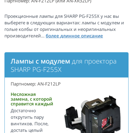
Партномер: AN-F212LP (или AN-XR32LP)
Проекционные лампы для SHARP PG-F255X у нас вы
выберете в следующих вариантах: лампы с модулем и
голые колбы от оригинальных и неоригинальных
производителей...
Лампы с модулем
для проектора
SHARP PG-F255X
Партномер: AN-F212LP
Несложная
замена, с которой
справится каждый
Достаточно
открутить пару
винтиков. После,
достать целый