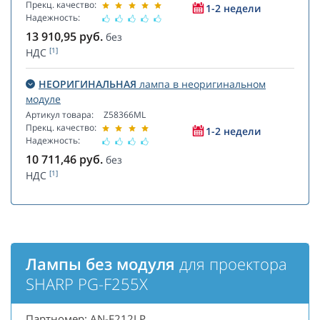
Прекц. качество:
1-2 недели
Надежность:
13 910,95
руб.
без
[1]
НДС
НЕОРИГИНАЛЬНАЯ
лампа в неоригинальном
модуле
Артикул товара:
Z58366ML
Прекц. качество:
1-2 недели
Надежность:
10 711,46
руб.
без
[1]
НДС
Лампы без модуля
для проектора
SHARP PG-F255X
Партномер: AN-F212LP