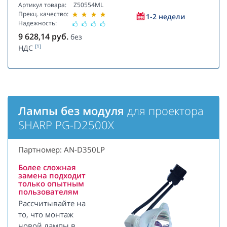
Артикул товара:
Z50554ML
Прекц. качество:
1-2 недели
Надежность:
9 628,14
руб.
без
[1]
НДС
Лампы без модуля
для проектора
SHARP PG-D2500X
Партномер: AN-D350LP
Более сложная
замена подходит
только опытным
пользователям
Рассчитывайте на
то, что монтаж
новой лампы в