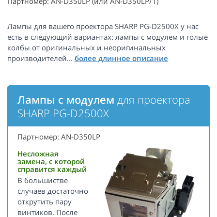
Партномер: AN-D350LP (или AN-D350LP/1)
Лампы для вашего проектора SHARP PG-D2500X у нас
есть в следующий вариантах: лампы с модулем и голые
колбы от оригинальных и неоригинальных
производителей...
Лампы с модулем
для проектора
SHARP PG-D2500X
Партномер: AN-D350LP
Несложная
замена, с которой
справится каждый
В большистве
случаев достаточно
открутить пару
винтиков. После