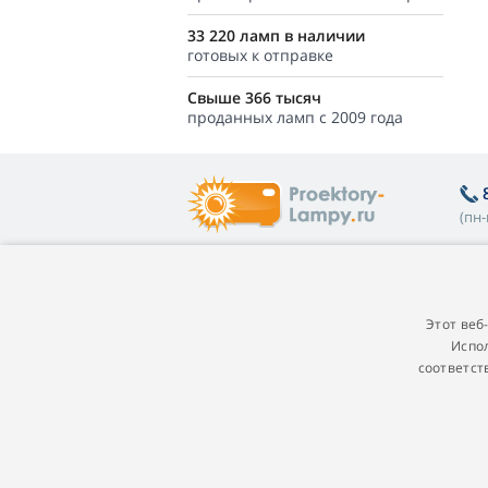
33 220 ламп в наличии
готовых к отправке
Свыше 366 тысяч
проданных ламп с 2009 года
(пн-
Полезная информация
О
Покупателям
П
Этот веб
Испол
Гарантия на лампы
Пр
соответст
Программа лояльности
Г
Замена лампы в проекторе
П
Какую лампу выбрать
п