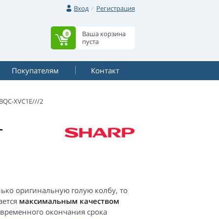
Вход
Регистрация
Ваша корзина
0
пуста
Покупателям
Контакт
BQC-XVC1E///2
-
лько оригинальную голую колбу, то
ается
максимальным качеством
временного окончания срока