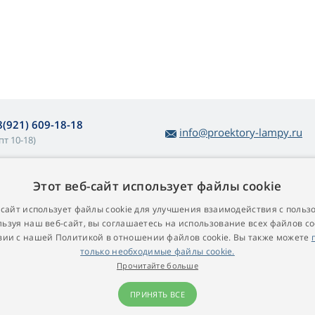
8(921) 609-18-18
info@proektory-lampy.ru
пт 10-18)
Этот веб-сайт использует файлы cookie
 покупке ламп
О компании
убличная оферта
Контакт
-сайт использует файлы cookie для улучшения взаимодействия с польз
ьзуя наш веб-сайт, вы соглашаетесь на использование всех файлов co
остой возврат товара
вии с нашей Политикой в ​​отношении файлов cookie. Вы также можете
арантийные условия
только необходимые файлы cookie.
роекционные лампы для
Прочитайте больше
роекторов
ПРИНЯТЬ ВСЕ