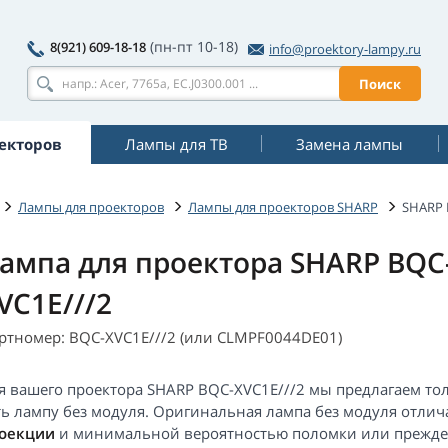
(пн-пт 10-18)
8(921) 609-18-18
info@proektory-lampy.ru
Поиск
екторов
Лампы для ТВ
Замена лампы
Лампы для проекторов
Лампы для проекторов SHARP
SHARP 
ампа для проектора SHARP BQC
VC1E///2
ртномер: BQC-XVC1E///2 (или CLMPF0044DE01)
я вашего проектора SHARP BQC-XVC1E///2 мы предлагаем то
ть лампу без модуля. Оригинальная лампа без модуля отлич
оекции
и минимальной вероятностью поломки или прежде