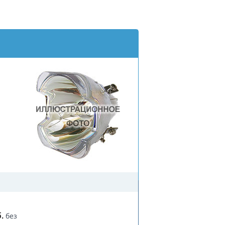
.
без