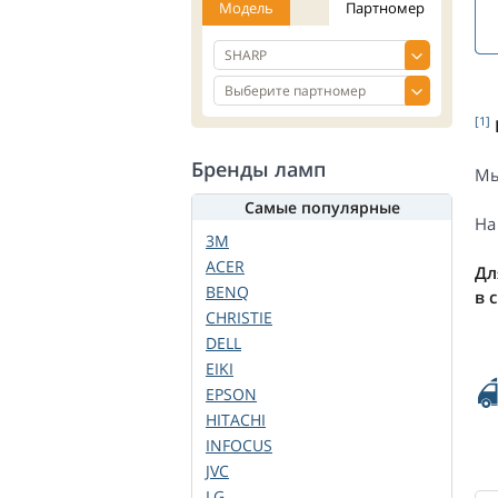
Модель
Партномер
[1]
Бренды ламп
Мы
Самые популярные
На
3M
ACER
Дл
BENQ
в 
CHRISTIE
DELL
EIKI
EPSON
HITACHI
INFOCUS
JVC
LG