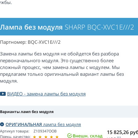
ужбы.
Лампа без модуля
SHARP BQC-XVC1E///2
Партномер: BQC-XVC1E///2
Замена лампы без модуля не обойдется без разбора
первоначального модуля. Это существенно более
сложный процесс, чем замена лампы с модулем. Мы
предлагаем только оригинальный вариант лампы без
модуля.
ВИДЕО - замена лампы без модуля
Варианты ламп без модуля
ОРИГИНАЛЬНАЯ
лампа без модуля
Артикул товара:
Z109347OOB
15 825,26
руб
Внешн. склад
Прекц. качество:
[1]