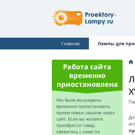
Главная
Лампы для про
Работа сайта
временно
Л
приостановлена
X
Мы были вынуждены
Па
временно приостановить
прием новых заказов через
Дл
сайт. Если вы желаете
ес
приобрести товар,
пр
свяжитесь с нами по