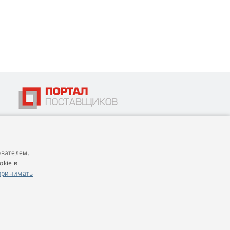
ователем.
4,9
score
okie в
545 reviews
Google
принимать