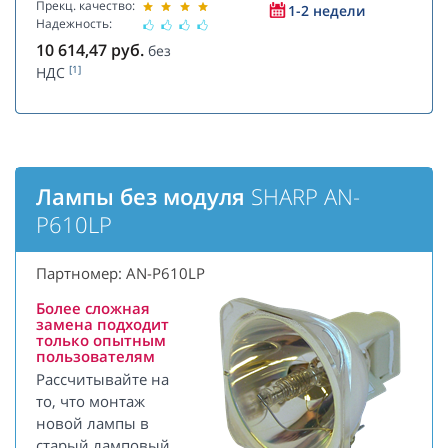
Прекц. качество:
1-2 недели
Надежность:
10 614,47
руб.
без
[1]
НДС
Лампы без модуля
SHARP AN-
P610LP
Партномер: AN-P610LP
Более сложная
замена подходит
только опытным
пользователям
Рассчитывайте на
то, что монтаж
новой лампы в
старый ламповый