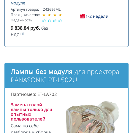
модуле
Артикул товара:
Z42696ML
Прекц. качество:
1-2 недели
Надежность:
9 838,84
руб.
без
[1]
НДС
Лампы без модуля
для проектора
PANASONIC PT-L502U
Партномер: ET-LA702
Замена голой
лампы только для
опытных
пользователей
Сама по себе
разборка и сборка