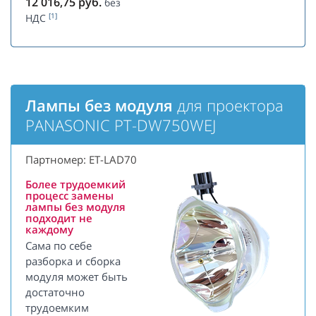
12 016,75
руб.
без
[1]
НДС
Лампы без модуля
для проектора
PANASONIC PT-DW750WEJ
Партномер: ET-LAD70
Более трудоемкий
процесс замены
лампы без модуля
подходит не
каждому
Сама по себе
разборка и сборка
модуля может быть
достаточно
трудоемким