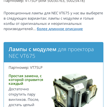
Партномер: VT75LP (или 50030763, 50025478)
Проекционные лампы для NEC VT675 у нас вы выберете
в следующих вариантах: лампы с модулем и голые
колбы от оригинальных и неоригинальных
производителей...
Лампы с модулем
для проектора
NEC VT675
Партномер: VT75LP
Простая замена, с
которой справится
каждый
Достаточно
открутить пару
винтиков. После,
достать целый