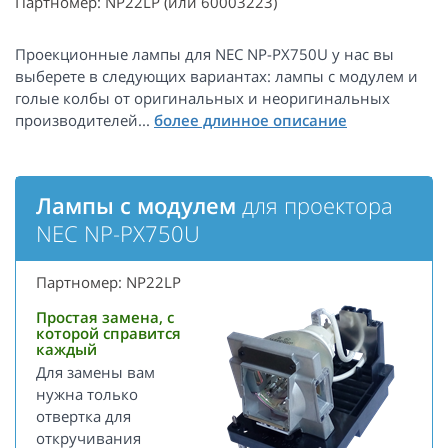
Партномер: NP22LP (или 60003223)
Проекционные лампы для NEC NP-PX750U у нас вы
выберете в следующих вариантах: лампы с модулем и
голые колбы от оригинальных и неоригинальных
производителей...
Лампы с модулем
для проектора
NEC NP-PX750U
Партномер: NP22LP
Простая замена, с
которой справится
каждый
Для замены вам
нужна только
отвертка для
откручивания