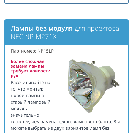
Лампы без модуля
для проектора
NEC NP-M271X
Партномер: NP15LP
Более сложная
замена лампы
требует ловкости
рук
Рассчитывайте на
то, что монтаж
новой лампы в
старый ламповый
модуль
значительно
сложнее, чем замена целого лампового блока. Вы
можете выбрать из двух вариантов ламп без