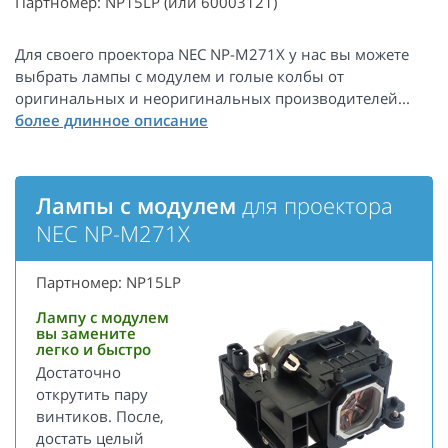
Партномер: NP15LP (или 60003121)
Для своего проектора NEC NP-M271X у нас вы можете
выбрать лампы с модулем и голые колбы от
оригинальных и неоригинальных производителей...
Лампы с модулем
для проектора
NEC NP-M271X
Партномер: NP15LP
Лампу с модулем
вы замените
легко и быстро
Достаточно
открутить пару
винтиков. После,
достать целый