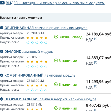
ВИДЕО - наглядный пример замены лампы с модулем
Варианты ламп с модулем
ОРИГИНАЛЬНАЯ
лампа в оригинальном модуле
Артикул товара:
Z83981OLM
24 189,64
руб
Внешн. склад
Прекц. качество:
[1]
НДС
Надежность:
DIAMOND
ламповый модуль
Артикул товара:
Z85097DL
14 883,07
руб
В наличии
Прекц. качество:
[1]
НДС
Надежность:
КОМБИНИРОВАННЫЙ
ламповый модуль
Артикул товара:
Z84830GLM
11 293,96
руб
В наличии
Прекц. качество:
[1]
НДС
Надежность:
НЕОРИГИНАЛЬНАЯ
лампа в неоригинальном модуле
Артикул товара:
Z84816ML
9 407,43
руб.
В наличии
Прекц. качество:
[1]
НДС