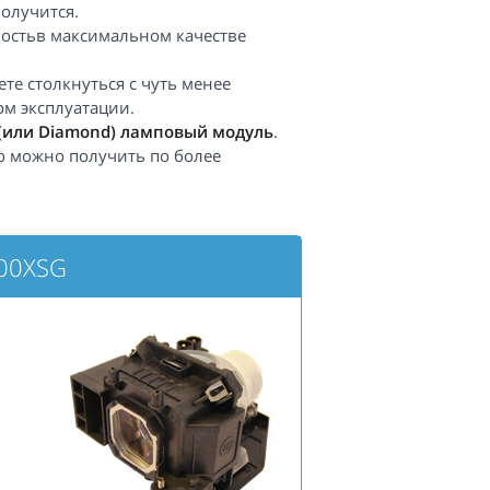
получится.
ностьв максимальном качестве
те столкнуться с чуть менее
ом эксплуатации.
(или Diamond) ламповый модуль
.
го можно получить по более
00XSG