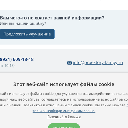
Вам чего-то не хватает важной информации?
Или вы нашли ошибку?
Предложить улучшение
8(921) 609-18-18
info@proektory-lampy.ru
пт 10-18)
Этот веб-сайт использует файлы cookie
 покупке ламп
О компании
убличная оферта
Контакт
-сайт использует файлы cookie для улучшения взаимодействия с польз
ьзуя наш веб-сайт, вы соглашаетесь на использование всех файлов co
остой возврат товара
вии с нашей Политикой в ​​отношении файлов cookie. Вы также можете
арантийные условия
только необходимые файлы cookie.
роекционные лампы для
Прочитайте больше
роекторов