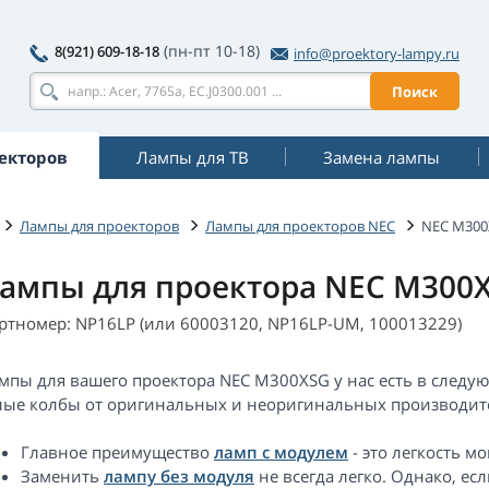
(пн-пт 10-18)
8(921) 609-18-18
info@proektory-lampy.ru
Поиск
екторов
Лампы для ТВ
Замена лампы
Лампы для проекторов
Лампы для проекторов NEC
NEC M300
ампы для проектора NEC M300
ртномер: NP16LP (или 60003120, NP16LP-UM, 100013229)
мпы для вашего проектора NEC M300XSG у нас есть в следу
лые колбы от оригинальных и неоригинальных производите
Главное преимущество
ламп с модулем
- это легкость м
Заменить
лампу без модуля
не всегда легко. Однако, е