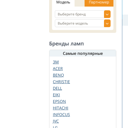
Модель
Партномер
Бренды ламп
Самые популярные
3M
ACER
BENQ
CHRISTIE
DELL
EIKI
EPSON
HITACHI
INFOCUS
JVC
LG