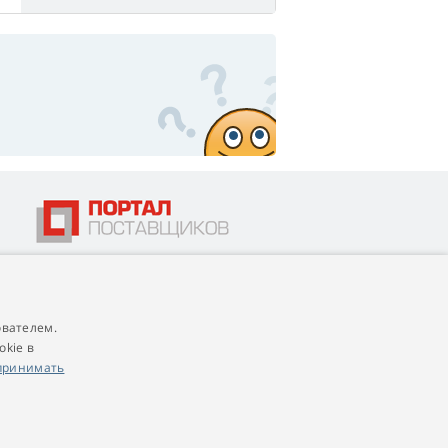
ователем.
4,9
score
okie в
545 reviews
Google
принимать