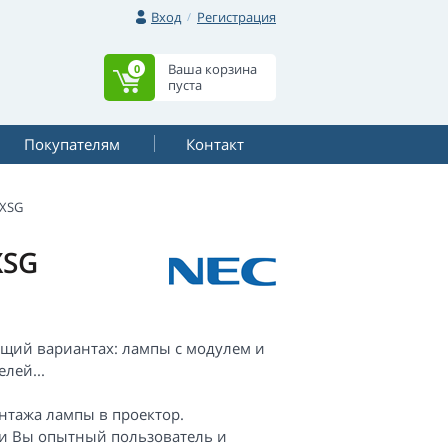
Вход
Регистрация
Ваша корзина
0
пуста
Покупателям
Контакт
XSG
XSG
ющий вариантах: лампы с модулем и
лей...
онтажа лампы в проектор.
сли Вы опытный пользователь и