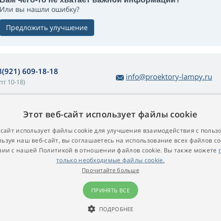
Или вы нашли ошибку?
Предложить улучшение
8(921) 609-18-18
info@proektory-lampy.ru
пт 10-18)
Этот веб-сайт использует файлы cookie
 покупке ламп
О компании
убличная оферта
Контакт
-сайт использует файлы cookie для улучшения взаимодействия с польз
ьзуя наш веб-сайт, вы соглашаетесь на использование всех файлов co
остой возврат товара
вии с нашей Политикой в ​​отношении файлов cookie. Вы также можете
арантийные условия
только необходимые файлы cookie.
роекционные лампы для
Прочитайте больше
роекторов
ПРИНЯТЬ ВСЕ
ПОДРОБНЕЕ
© 2009 - 2026 Proektory-Lampy.ru