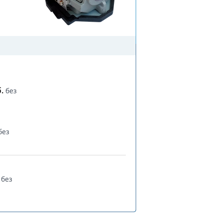
.
без
без
без