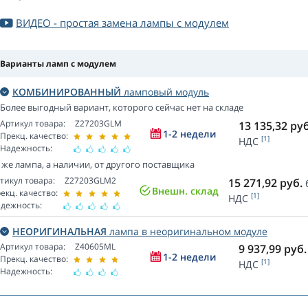
ВИДЕО - простая замена лампы с модулем
Варианты ламп с модулем
КОМБИНИРОВАННЫЙ
ламповый модуль
Более выгодный вариант, которого сейчас нет на складе
Артикул товара:
Z27203GLM
13 135,32
руб
1-2 недели
Прекц. качество:
[1]
НДС
Надежность:
 же лампа, а наличии, от другого поставщика
тикул товара:
Z27203GLM2
15 271,92
руб.
Внешн. склад
екц. качество:
[1]
НДС
дежность:
НЕОРИГИНАЛЬНАЯ
лампа в неоригинальном модуле
Артикул товара:
Z40605ML
9 937,99
руб.
1-2 недели
Прекц. качество:
[1]
НДС
Надежность: