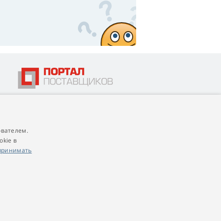
ователем.
4,9
score
okie в
545 reviews
Google
принимать