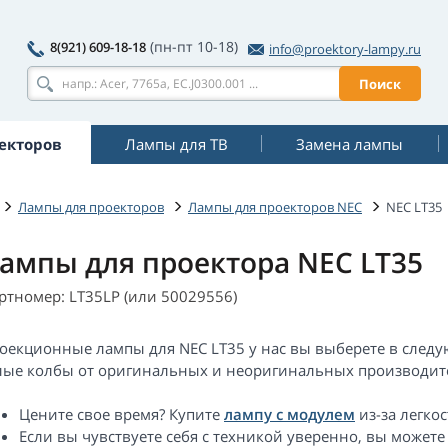
(пн-пт 10-18)
8(921) 609-18-18
info@proektory-lampy.ru
Поиск
екторов
Лампы для ТВ
Замена лампы
Лампы для проекторов
Лампы для проекторов NEC
NEC LT35
ампы для проектора NEC LT35
ртномер: LT35LP (или 50029556)
оекционные лампы для NEC LT35 у нас вы выберете в следу
лые колбы от оригинальных и неоригинальных производите
Цените свое время? Купите
лампу с модулем
из-за легкос
Если вы чувствуете себя с техникой уверенно, вы можете