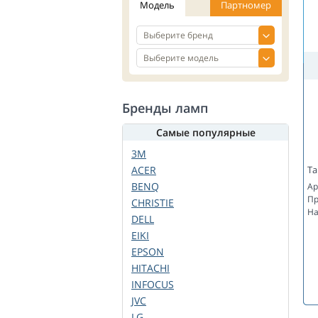
Модель
Партномер
Бренды ламп
Самые популярные
3M
ACER
Та
BENQ
Ар
Пр
CHRISTIE
На
DELL
EIKI
EPSON
HITACHI
INFOCUS
JVC
LG