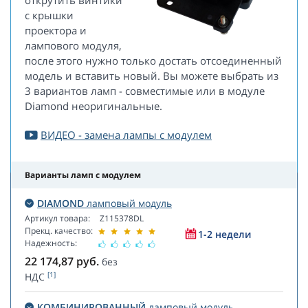
открутить винтики
с крышки
проектора и
лампового модуля,
после этого нужно только достать отсоединенный
модель и вставить новый. Вы можете выбрать из
3 вариантов ламп - совместимые или в модуле
Diamond неоригинальные.
ВИДЕО - замена лампы с модулем
Варианты ламп с модулем
DIAMOND
ламповый модуль
Артикул товара:
Z115378DL
Прекц. качество:
1-2 недели
Надежность:
22 174,87
руб.
без
[1]
НДС
КОМБИНИРОВАННЫЙ
ламповый модуль