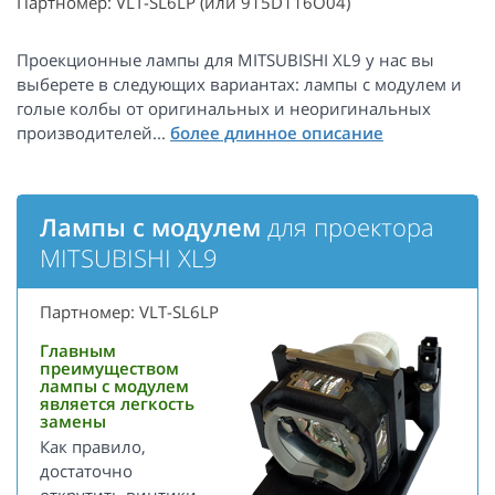
Партномер: VLT-SL6LP (или 915D116O04)
Проекционные лампы для MITSUBISHI XL9 у нас вы
выберете в следующих вариантах: лампы с модулем и
голые колбы от оригинальных и неоригинальных
производителей...
Лампы с модулем
для проектора
MITSUBISHI XL9
Партномер: VLT-SL6LP
Главным
преимуществом
лампы с модулем
является легкость
замены
Как правило,
достаточно