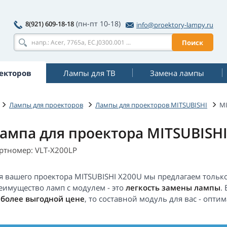
(пн-пт 10-18)
8(921) 609-18-18
info@proektory-lampy.ru
Поиск
екторов
Лампы для ТВ
Замена лампы
Лампы для проекторов
Лампы для проекторов MITSUBISHI
MI
ампа для проектора MITSUBISH
ртномер: VLT-X200LP
я вашего проектора MITSUBISHI X200U мы предлагаем только
еимущество ламп с модулем - это
легкость замены лампы
.
о
более выгодной цене
, то составной модуль для вас - опт