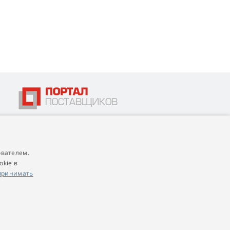
ователем.
4,9
score
okie в
545 reviews
Google
принимать