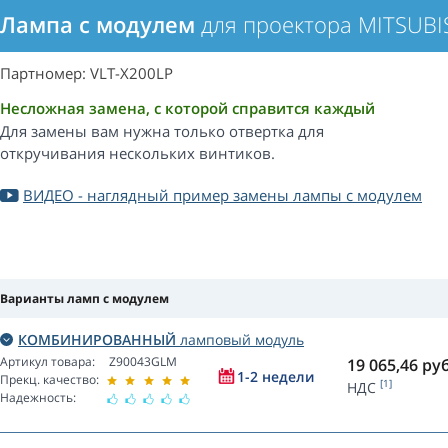
Лампа с модулем
для проектора MITSUBI
Партномер: VLT-X200LP
Несложная замена, с которой справится каждый
Для замены вам нужна только отвертка для
откручивания нескольких винтиков.
ВИДЕО - наглядный пример замены лампы с модулем
Варианты ламп с модулем
КОМБИНИРОВАННЫЙ
ламповый модуль
Артикул товара:
Z90043GLM
19 065,46
руб
1-2 недели
Прекц. качество:
[1]
НДС
Надежность: