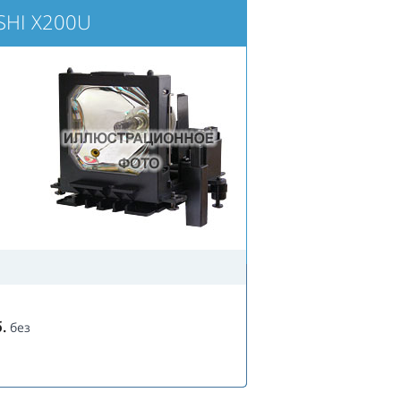
SHI X200U
.
без