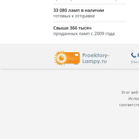
33 080 ламп в наличии
готовых к отправке
Свыше 366 тысяч
проданных ламп с 2009 года
(пн-
Полезная информация
О
Покупателям
П
Этот веб
Испол
Гарантия на лампы
Пр
соответст
Программа лояльности
Г
Замена лампы в проекторе
П
Какую лампу выбрать
п