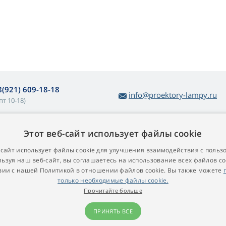
8(921) 609-18-18
info@proektory-lampy.ru
пт 10-18)
Этот веб-сайт использует файлы cookie
 покупке ламп
О компании
убличная оферта
Контакт
-сайт использует файлы cookie для улучшения взаимодействия с польз
ьзуя наш веб-сайт, вы соглашаетесь на использование всех файлов co
остой возврат товара
вии с нашей Политикой в ​​отношении файлов cookie. Вы также можете
арантийные условия
только необходимые файлы cookie.
роекционные лампы для
Прочитайте больше
роекторов
ПРИНЯТЬ ВСЕ