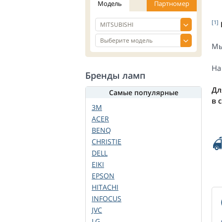
Модель
Партномер
[1]
Мы
На
Бренды ламп
Дл
Самые популярные
в 
3M
ACER
BENQ
CHRISTIE
DELL
EIKI
EPSON
HITACHI
INFOCUS
JVC
LG