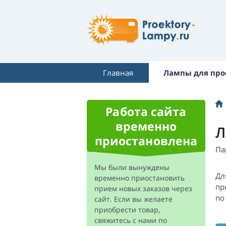
Главная
Лампы для про
Работа сайта
временно
Л
приостановлена
Па
Мы были вынуждены
Дл
временно приостановить
пр
прием новых заказов через
п
сайт. Если вы желаете
приобрести товар,
свяжитесь с нами по