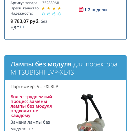
Артикул товара:
Z62889ML
Прекц. качество:
1-2 недели
Надежность:
9 783,07
руб.
без
[1]
НДС
Лампы без модуля
для проектора
MITSUBISHI LVP-XL4S
Партномер: VLT-XL8LP
Более трудоемкий
процесс замены
лампы без модуля
подходит не
каждому
Замена лампы без
модуля не