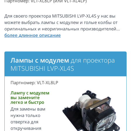
Партномер: VLT-XL8LP (или VLT-XL4LP)
Для своего проектора MITSUBISHI LVP-XL4S у нас вы
можете выбрать лампы с модулем и голые колбы от
оригинальных и неоригинальных производителей...
Лампы с модулем
для проектора
MITSUBISHI LVP-XL4S
Партномер: VLT-XL8LP
Лампу с модулем
вы замените
легко и быстро
Для замены вам
нужна только
отвертка для
откручивания