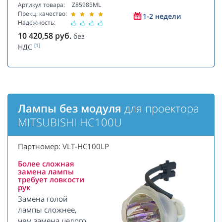
Артикул товара:
Z85985ML
Прекц. качество:
1-2 недели
Надежность:
10 420,58
руб.
без
[1]
НДС
Лампы без модуля
для проектора
MITSUBISHI HC100U
Партномер: VLT-HC100LP
Более сложная
замена лампы
требует ловкости
рук
Замена голой
лампы сложнее,
чем замена целого