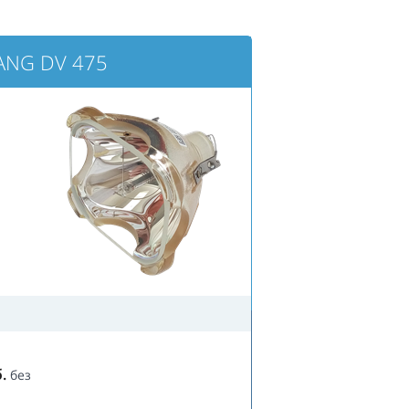
ANG DV 475
.
без