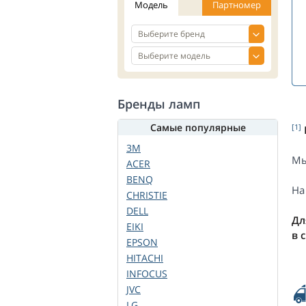
Модель
Партномер
Бренды ламп
Самые популярные
[1]
3M
Мы
ACER
BENQ
На
CHRISTIE
DELL
Дл
EIKI
в 
EPSON
HITACHI
INFOCUS
JVC
LG