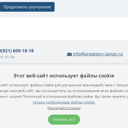
Предложить улучшение
8(921) 609-18-18
info@proektory-lampy.ru
пт 10-18)
Этот веб-сайт использует файлы cookie
 покупке ламп
О компании
убличная оферта
Контакт
-сайт использует файлы cookie для улучшения взаимодействия с польз
ьзуя наш веб-сайт, вы соглашаетесь на использование всех файлов co
остой возврат товара
вии с нашей Политикой в ​​отношении файлов cookie. Вы также можете
арантийные условия
только необходимые файлы cookie.
роекционные лампы для
Прочитайте больше
роекторов
ПРИНЯТЬ ВСЕ