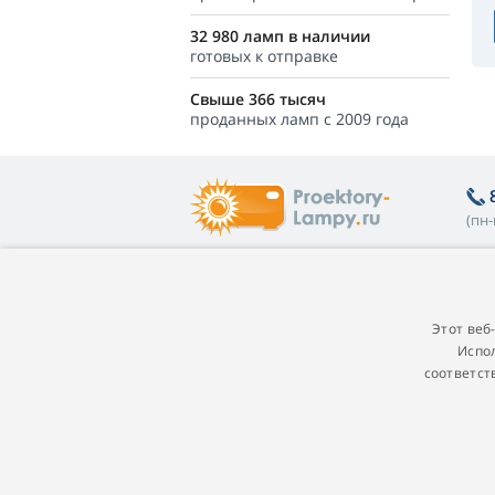
32 980 ламп в наличии
готовых к отправке
Свыше 366 тысяч
проданных ламп с 2009 года
(пн-
Полезная информация
О
Покупателям
П
Этот веб
Испол
Гарантия на лампы
Пр
соответст
Программа лояльности
Г
Замена лампы в проекторе
П
Какую лампу выбрать
п