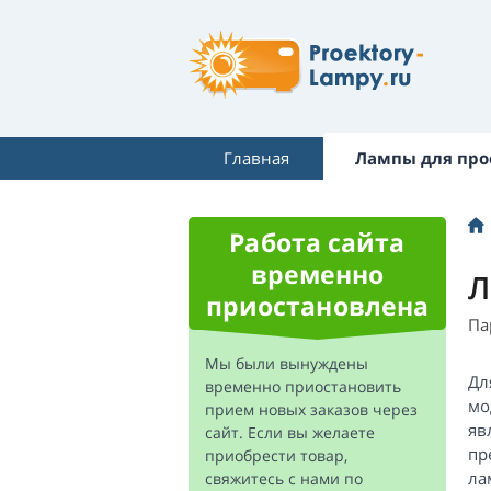
Главная
Лампы для про
Работа сайта
временно
Л
приостановлена
Па
Мы были вынуждены
Дл
временно приостановить
мо
прием новых заказов через
яв
сайт. Если вы желаете
пр
приобрести товар,
ла
свяжитесь с нами по