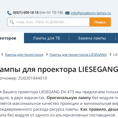
(пн-пт 10-18)
8(921) 609-18-18
info@proektory-lampy.ru
Поиск
екторов
Лампы для ТВ
Замена лампы
Лампы для проекторов
Лампы для проекторов LIESEGANG
LI
ампы для проектора LIESEGANG
ртномер: ZU0201044010
я Вашего проектора LIESEGANG DV 475 мы предлагаем только 
дуля, в двух вариантах.
Оригинальную лампу
без модуля п
ляется максимальное качество проекции и минимальная ве
еждевременного расхода ресурса лампы.
Как правило, деш
мпа без модуля от одного из альтернативных поставщиков.