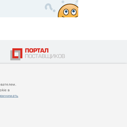
ователем.
4,9
score
okie в
545 reviews
Google
принимать