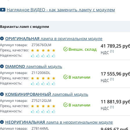
Наглядное ВИДЕО - как заменить лампу с модулем
Варианты ламп с модулем
ОРИГИНАЛЬНАЯ
лампа в оригинальном модуле
Артикул товара:
Z73676OLM
41 789,25
руб
Внешн. склад
Прекц. качество:
[1]
НДС
Надежность:
DIAMOND
ламповый модуль
Артикул товара:
Z112006DL
17 555,96
руб
В наличии
Прекц. качество:
[1]
НДС
Надежность:
КОМБИНИРОВАННЫЙ
ламповый модуль
Артикул товара:
Z75212GLM
11 881,93
руб
В наличии
Прекц. качество:
[1]
НДС
Надежность:
НЕОРИГИНАЛЬНАЯ
лампа в неоригинальном модуле
Артикул товара:
Z78144ML
9 685,67
руб.