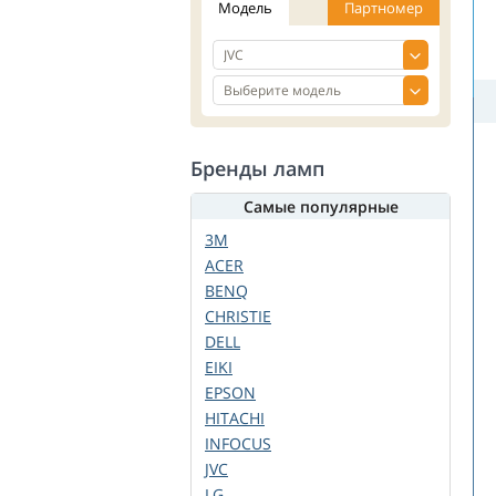
Модель
Партномер
Бренды ламп
Самые популярные
3M
ACER
BENQ
CHRISTIE
DELL
EIKI
EPSON
HITACHI
INFOCUS
JVC
LG