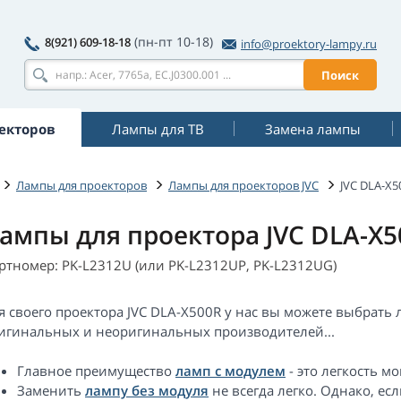
(пн-пт 10-18)
8(921) 609-18-18
info@proektory-lampy.ru
Поиск
екторов
Лампы для ТВ
Замена лампы
Лампы для проекторов
Лампы для проекторов JVC
JVC DLA-X5
ампы для проектора JVC DLA-X5
ртномер: PK-L2312U (или PK-L2312UP, PK-L2312UG)
я своего проектора JVC DLA-X500R у нас вы можете выбрать
игинальных и неоригинальных производителей...
Главное преимущество
ламп с модулем
- это легкость м
Заменить
лампу без модуля
не всегда легко. Однако, е