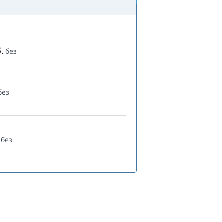
.
без
без
без