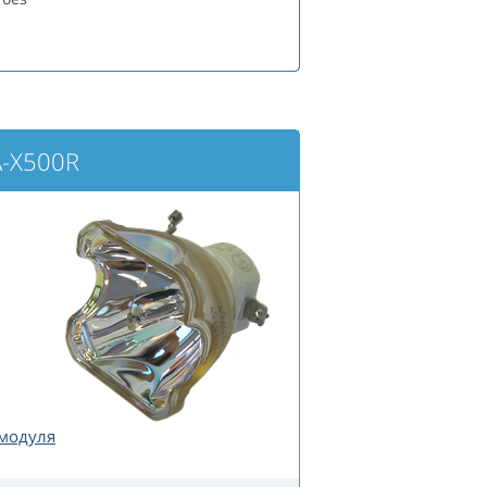
A-X500R
 модуля