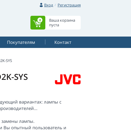
Вход
Регистрация
Ваша корзина
0
пуста
Покупателям
Контакт
D2K-SYS
D2K-SYS
ледующий вариантах: лампы с
роизводителей...
ь замены лампы.
сли Вы опытный пользователь и