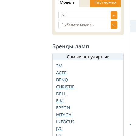
Модель
Партномер
Бренды ламп
Самые популярные
3M
ACER
BENQ
CHRISTIE
DELL
EIKI
EPSON
HITACHI
INFOCUS
JVC
LG