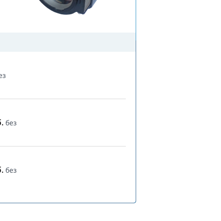
ез
.
без
.
без