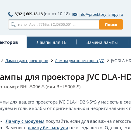
(пн-пт 10-18)
8(921) 609-18-18
info@proektory-lampy.ru
Поиск
екторов
Лампы для ТВ
Замена лампы
Лампы для проекторов
Лампы для проекторов JVC
JVC DLA-H
ампы для проектора JVC DLA-H
ртномер: BHL-5006-S (или BHL5006-S)
мпы для вашего проектора JVC DLA-HD2K-SYS у нас есть в с
дулем и голые колбы от оригинальных и неоригинальных п
Лампу с модулем
покупайте, если для вас важна легкост
Заменить
лампу без модуля
не всегда легко. Однако, е