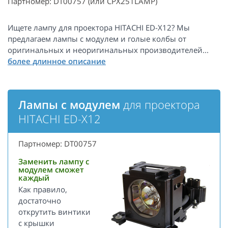
Партномер: DT00757 (или CPX251LAMP)
Ищете лампу для проектора HITACHI ED-X12? Мы
предлагаем лампы с модулем и голые колбы от
оригинальных и неоригинальных производителей...
Лампы с модулем
для проектора
HITACHI ED-X12
Партномер: DT00757
Заменить лампу с
модулем сможет
каждый
Как правило,
достаточно
открутить винтики
с крышки