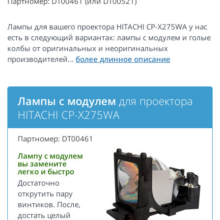
Партномер: DT00461 (или DT00521)
Лампы для вашего проектора HITACHI CP-X275WA у нас
есть в следующий вариантах: лампы с модулем и голые
колбы от оригинальных и неоригинальных
производителей...
Лампы с модулем
для проектора
HITACHI CP-X275WA
Партномер: DT00461
Лампу с модулем
вы замените
легко и быстро
Достаточно
открутить пару
винтиков. После,
достать целый