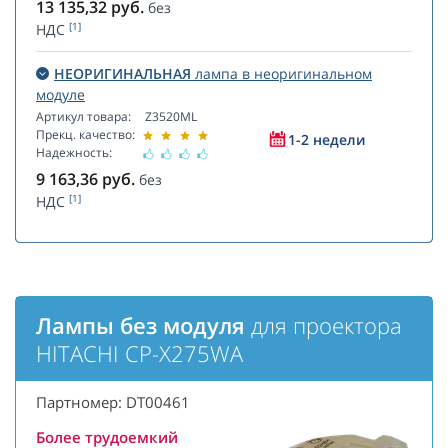
13 135,32
руб.
без
[1]
НДС
НЕОРИГИНАЛЬНАЯ
лампа в неоригинальном
модуле
Артикул товара:
Z3520ML
Прекц. качество:
1-2 недели
Надежность:
9 163,36
руб.
без
[1]
НДС
Лампы без модуля
для проектора
HITACHI CP-X275WA
Партномер: DT00461
Более трудоемкий