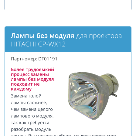
Лампы без модуля
для проектора
HITACHI CP-WX12
Партномер: DT01191
Более трудоемкий
процесс замены
лампы без модуля
подходит не
каждому
Замена голой
лампы сложнее,
чем замена целого
лампового модуля,
так как требуется
разобрать модуль
лампы. Вы можете выбрать из двух вариантов