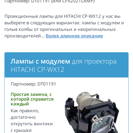
Партномер: DT01191 (или CPX2021LAMP)
Проекционные лампы для HITACHI CP-WX12 у нас вы
выберете в следующих вариантах: лампы с модулем и
голые колбы от оригинальных и неоригинальных
производителей...
Лампы с модулем
для проектора
HITACHI CP-WX12
Партномер: DT01191
Простая замена, с
которой справится
каждый
Как правило,
достаточно
открутить винтики
с крышки