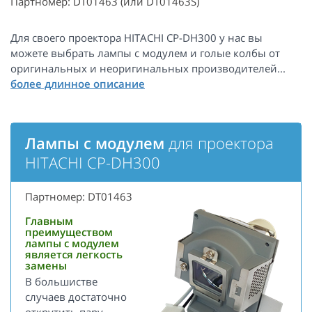
Партномер: DT01463 (или DT01463S)
Для своего проектора HITACHI CP-DH300 у нас вы
можете выбрать лампы с модулем и голые колбы от
оригинальных и неоригинальных производителей...
Лампы с модулем
для проектора
HITACHI CP-DH300
Партномер: DT01463
Главным
преимуществом
лампы с модулем
является легкость
замены
В большистве
случаев достаточно