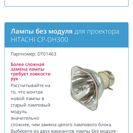
Лампы без модуля
для проектора
HITACHI CP-DH300
Партномер: DT01463
Более сложная
замена лампы
требует ловкости
рук
Рассчитывайте на
то, что монтаж
новой лампы в
старый ламповый
модуль
значительно
сложнее, чем замена целого лампового блока.
Выберите из двух вариантов лампы без модуля -